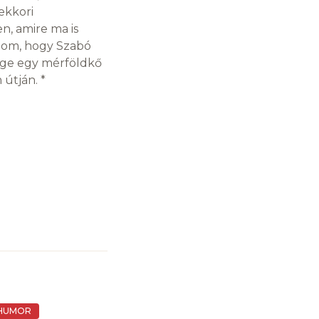
mekkori
n, amire ma is
olom, hogy Szabó
ége egy mérföldkő
útján. *
HUMOR