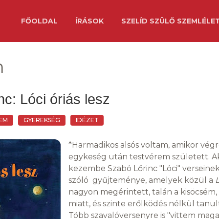
FŐOLDAL
ÍRÁSOK
SZELÍD SZÜLŐ SZEMLÉLE
m
c: Lóci óriás lesz
LEM
GYEREKSÉG
IDÉZET
*Harmadikos alsós voltam, amikor végre
egykeség után testvérem született. A
kezembe Szabó Lőrinc "Lóci" versein
szóló gyűjteménye, amelyek közül a
L
nagyon megérintett, talán a kisöcsém
miatt, és szinte erőlködés nélkül tanu
Több szavalóversenyre is "vittem mag