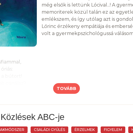
még elsők is lettünk Lócival...! A gyer
memoriterek közül talán ez az egyetle
emlékszem, és így utólag azt is gond
Lőrinc érzékeny empátiája és embers
volt a gyermekpszichológussá válásom 
sfiammal,
óriás:
 a bútort!
it csinálsz?
TOVÁBB
gázrezsóról?
szabad!
nt ledobtad
sarat!
 Közlések ABC-je
nyegettem,
SAKMÓDSZER
CSALÁDI GYŰLÉS
ÉRZELMEK
FIGYELEM