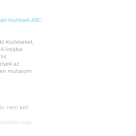
dő Közlések ABC-
ő Közléseket,
 A listába
lis
elyek az
iden mutatom
ár, nem kell
glalása vagy