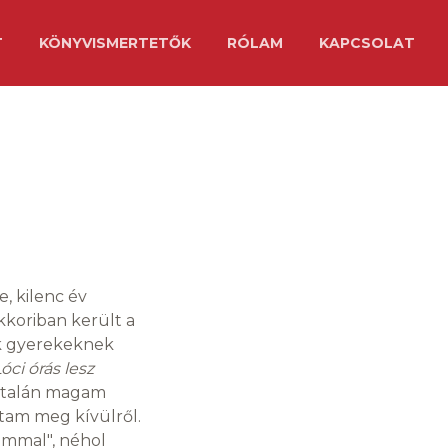
T
KÖNYVISMERTETŐK
RÓLAM
KAPCSOLAT
, kilenc év
kkoriban került a
ek gyerekeknek
óci órás lesz
, talán magam
ltam meg kívülről.
ammal", néhol