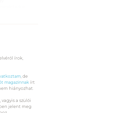
gy
 megértjük a
nfliktusok
ező
rúgás stb)
ogy legszívesebben
és, kedves szavak,
lvéről írok,
s elismerése
ések és tárgyak
ivatkoztam
, de
átérzése, saját
ót magazinnak
írt
k testileg-
nem hiányozhat.
s nem-verbális
 vagyis a szülői
, hogy értjük,
ben jelent meg
óhoz