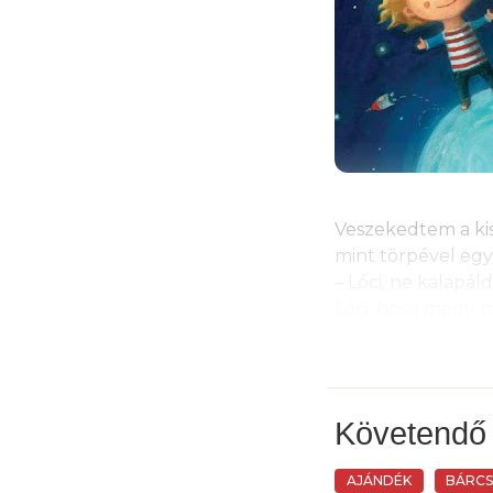
Veszekedtem a ki
mint törpével egy 
– Lóci, ne kalapáld
Lóci, hova mégy, m
Jössz le rögtön a 
Ide az ollót! Nem 
Rettenetes, megi
az erkélyről a moz
Követendő
Hiába szidtam, fe
AJÁNDÉK
BÁRC