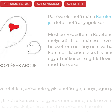
 reám;
PÉLDAMUTATÁS
SZEMINÁRIUM
SZERETET
lta a könyves
lután,
Pár éve elérhető már a
Kerülen
lenyírta
je
a letölthető anyagok közt.
abát.
gyok, mint te! – mondta
Most összeszedtem a Követend
 állt.
melyekről itt-ott már esett szó.
belevettem néhány nem verbá
 tönkrenyúzott,
kommunikációs eszközt is, am
kicsi,
együttműködést segítik. Röv
rakni ne kelljen,
most be ezeket.
KÖZLÉSEK ABC-JE
zani.
óriásból
 lett.
tam, ha mindig
szeretet kifejezésének egyik lehetősége; alanyi jogon j
a gyerek?)
, tisztázó kérdések
– a gyerek mondandójának összefo
porodtam,
 más szavakkal; az érzelmek tükrözéséhez hasonló
 a világ: