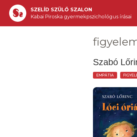
SZELÍD SZÜLŐ SZALON
Kabai Piroska gyermekpszichológus írásai
figyele
Szabó Lőrin
EMPÁTIA
FIGYE