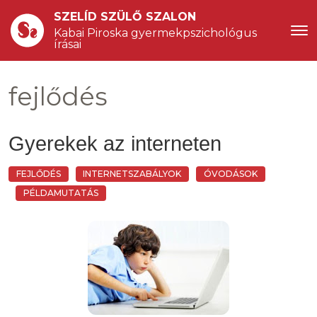
SZELÍD SZÜLŐ SZALON
Kabai Piroska gyermekpszichológus 
írásai
fejlődés
Gyerekek az interneten
FEJLŐDÉS
INTERNETSZABÁLYOK
ÓVODÁSOK
PÉLDAMUTATÁS