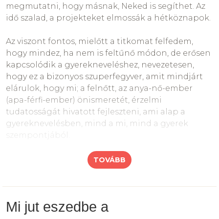
vezetőknek a „pozitív visszacsatolást” javasolja a
megmutatni, hogy másnak, Neked is segíthet. Az
romboló kritika helyett, mert az ilyen bírálatok
idő szalad, a projekteket elmossák a hétköznapok.
sosem ösztönzőek, inkább aláássák az
önbecsülést és a motivációt és csak romlik az
Az viszont fontos, mielőtt a titkomat felfedem,
eredmény. A gyerekkorban kapott gyakori,
hogy mindez, ha nem is feltűnő módon, de erősen
rendszeres kritika hosszútávon kihat: állandó
kapcsolódik a gyerekneveléshez, nevezetesen,
elégedetlenség-érzés, önbántás, alacsony
hogy ez a bizonyos szuperfegyver, amit mindjárt
önbizalom lesz a következmény.
elárulok, hogy mi; a felnőtt, az anya-nő-ember
A „bírálat”, visszajelzés, értékelés, véleményezés
(apa-férfi-ember) önismeretét, érzelmi
célja a segítés, nem a bántás. Mivel lehet ezt
tudatosságát hivatott fejleszteni, ami alap a
elérni? Az attitűdünk legyen nyugodt, türelmes,
gyereknevelésben, mind a mi, mind a gyerek
megértő, világos, építő.
szempontjából.
A másik önbecsülését óvva fogalmazzunk, pl
valamilyen kedves, pozitív üzenettel kezdjük a
TOVÁBB
mondandónkat. (
Nagyon szeretlek
)
Mire tippeltek?!
A jövőre koncetrálunk, hogy legközelebb
hogy legyen... (
Mikor lesz megint matekdoga?
)
A teljesítmény legyen a fókuszban, ne maga
Mi jut eszedbe a
Napló írás.
az ember. (
Ez a dolgozat nem sikerült valami