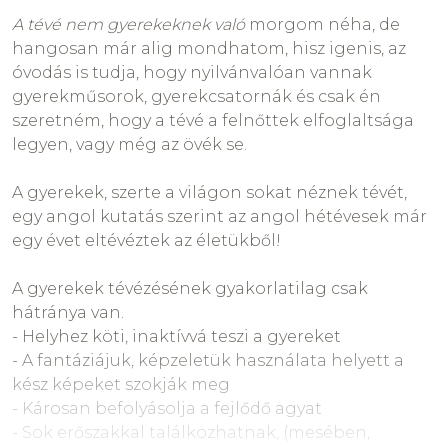
A tévé nem gyerekeknek való
morgom néha, de
hangosan már alig mondhatom, hisz igenis, az
óvodás is tudja, hogy nyilvánvalóan vannak
gyerekműsorok, gyerekcsatornák és csak én
szeretném, hogy a tévé a felnőttek elfoglaltsága
legyen, vagy még az övék se.
A gyerekek, szerte a világon sokat néznek tévét,
egy angol kutatás szerint az angol hétévesek már
egy évet eltévéztek az életükből!
A gyerekek tévézésének gyakorlatilag csak
hátránya van.
- Helyhez köti, inaktívvá teszi a gyereket
- A fantáziájuk, képzeletük használata helyett a
kész képeket szokják meg
- Károsan befolyásolja a fejlődő agyat
- Sok erőszakkal találkozhatnak, (mesében,