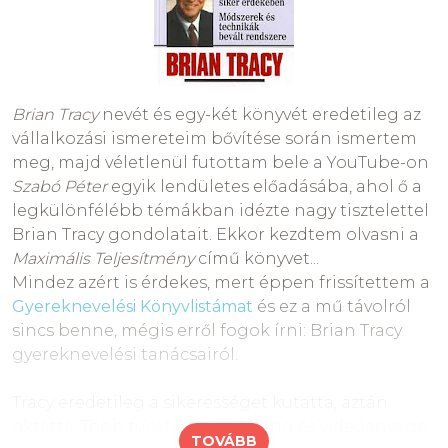
Ez mennyire életszerű, szerintetek?
Eredetileg az internetezésről akartam írni, mert
nemrég a kezembe került egy tanulmány, amely
Brian Tracy
nevét és egy-két könyvét eredetileg az
szerint
vállalkozási ismereteim bővítése során ismertem
- az 1 éven aluli holland gyerekek 5%-a már
meg, majd véletlenül futottam bele a YouTube-on
internetezik (!)
Szabó Péter
egyik lendületes előadásába, ahol ő a
- a 3-4 éves svéd, belga, holland gyerekek 70-80 %
legkülönfélébb témákban idézte nagy tisztelettel
internetezik
Brian Tracy gondolatait. Ekkor kezdtem olvasni a
- az osztrák 3-6 éves gyerekek 48%-a online
Maximális Teljesítmény
című könyvet...
- a norvég 6 év alatti gyerekek 58% netezik
Mindez azért is érdekes, mert éppen frissítettem a
- az angol 5-7 évesek 87% felhasználó
Gyereknevelési Könyvlistámat
és ez a mű távolról
- a német 6-7 évesek 21%-a és a 8-9 évesek 48%-a
sincs benne, mégis erről fogok írni: Brian Tracy
internet használó
gyereknevelési tanácsairól.
Európán kívül:
- a dél-koreai 3-9 évesek 93% internetezik heti 8-9
Tracy eredetileg a sikerességet kutatta, aztán
órát (!)
oktatta. Több tucat könyve-, hang és videóanyaga
TOVÁBB