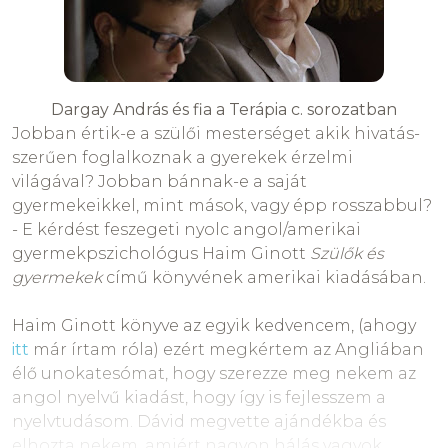
Dargay András és fia a Terápia c. sorozatban
Jobban értik-e a szülői mesterséget akik hivatás-
szerűen foglalkoznak a gyerekek érzelmi
világával? Jobban bánnak-e a saját
gyermekeikkel, mint mások, vagy épp rosszabbul?
- E kérdést feszegeti nyolc angol/amerikai
gyermekpszichológus Haim Ginott
Szülők és
gyermekek
című könyvének amerikai kiadásában.
Haim Ginott könyve az egyik kedvencem, (ahogy
itt
már írtam róla) ezért megkértem az Angliában
élő unokatesómat, hogy szerezze meg nekem az
angol nyelvű kiadást, hogy így is fejlesszem a
nyelvtudásom. Dávid megvette ajándékba és
elhozta nekem, amiért nagyon hálás vagyok