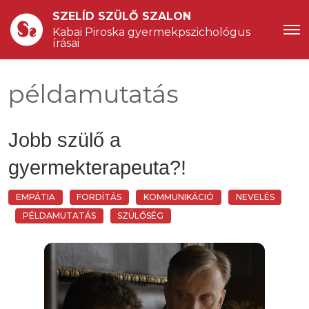
SZELÍD SZÜLŐ SZALON
Kabai Piroska gyermekpszichológus 
írásai
példamutatás
Jobb szülő a
gyermekterapeuta?!
EMPÁTIA
FORDÍTÁS
KOMMUNIKÁCIÓ
NEVELÉS
PÉLDAMUTATÁS
SZÜLŐSÉG