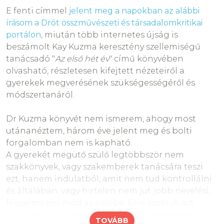
Children IN Dr Haim Ginott Beetween Parent and
E fenti címmel
jelent meg a napokban az alábbi
Child - revised and updated by dr Alice Ginott & dr
írásom a Drót összművészeti és társadalomkritikai
H. Wallace Goddard; Three Rivers Press, New York,
portálon
, miután több internetes újság is
2003; Appendix B p215-p220
beszámolt Kay Kuzma keresztény szellemiségű
tanácsadó "
Az első hét év
" című könyvében
olvasható, részletesen kifejtett nézeteiről a
gyerekek megverésének szükségességéről és
Hogyan bánnak a
módszertanáról.
gyermekterapeutá
Dr Kuzma könyvét nem ismerem, ahogy most
utánanéztem, három éve jelent meg és bolti
k a saját
forgalomban nem is kapható.
A gyerekét megütő szülő legtöbbször nem
szakkönyvek, vagy szakemberek tanácsára teszi
gyerekeikkel?
ezt, hanem indulatból, amit nem tud kontrollálni
és általában, vagy hirtelen nem jut jobb nevelési,
fegyelmezési mód az eszébe. Erre szoktuk azt
mondani, hogy
eszköztelen a szülő, mert sok
TOVÁBB