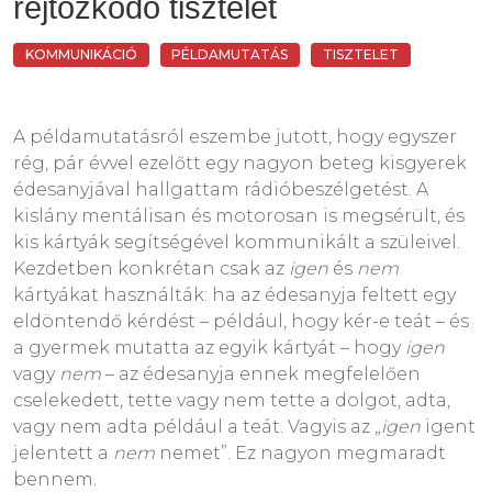
rejtőzködő tisztelet
átadhassa a gyerekének.
A gyerekek nagyon érzékenyek a nem-verbális
KOMMUNIKÁCIÓ
PÉLDAMUTATÁS
TISZTELET
jelekre, a tekintetre, a hangsúlyra, a mozdulatokra,
A vezérelv az az, hogy
kimondani lehet,
az érintésekre, ezek jelentését köti össze a verbális
megcselekedni nem lehet
. Ekkor jogos és fontos a
tartalommal, amely jóeseben illeszkedik a
nem
.
A példamutatásról eszembe jutott, hogy egyszer
metakommunikatív tartalomhoz. A nem-verbális
rég, pár évvel ezelőtt egy nagyon beteg kisgyerek
jelekre való figyelem, azok (meg)értési szándéka
Ezen felül a családokban igen eltérő lehet, hogy
édesanyjával hallgattam rádióbeszélgetést. A
már önmagában egy empátiás igény. Vagyis a
mi tartozik a kemény korlátok alá és melyek a
kislány mentálisan és motorosan is megsérült, és
gyerekek különös figyelemmel követik
lágyabb tiltások. Mindenesetre jó, ha a vörös
kis kártyák segítségével kommunikált a szüleivel.
környezetüket, egyeztetik a hangulatot a
zónában relatíve kevés szabály van és azok mindig
Kezdetben konkrétan csak az
igen
és
nem
tartalommal, és a feléjük tanúsított empátiából
és mindenkor tilosak.
kártyákat használták: ha az édesanyja feltett egy
építik, tanulják – implicit, tudattalanul – a saját
eldöntendő kérdést – például, hogy kér-e teát – és
empátiás képességüket.
Azonban egy átlagos napon, ha a gyerek éppen
a gyermek mutatta az egyik kártyát – hogy
igen
semmi ön- vagy közveszélyeset nem csinál, akkor
vagy
nem
– az édesanyja ennek megfelelően
is repkednek a
nem
ek;
ne mászkáljon papucs
cselekedett, tette vagy nem tette a dolgot, adta,
nélkül, ne kekszet reggelizzen, ne pacsálja ki a kakaót,
vagy nem adta például a teát. Vagyis az „
igen
igent
Fontos tehát mindkettőnknek, mert a gyermek
ne kiskabátot vegyen télen, ne mondogassa, hogy a
jelentett a
nem
nemet”. Ez nagyon megmaradt
együttérzési képessége fejlődik abból, ahogy mi
többiek dolgozata milyen lett, ne tapicskoljon bele az
bennem.
képesek vagyunk vele együtt-érezni, illetve mert