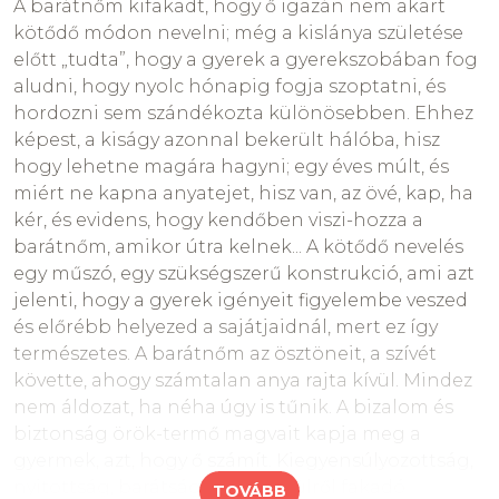
A barátnőm kifakadt, hogy ő igazán nem akart
Az iskoláskor kezdetével a gondolkodás is változik,
kötődő módon nevelni; még a kislánya születése
de a mágikus gondolkodás sem múlik el teljesen.
előtt „tudta”, hogy a gyerek a gyerekszobában fog
Én azt tapasztalom, hogy igen sokszor megmarad.
aludni, hogy nyolc hónapig fogja szoptatni, és
A gyerek a valóság újrateremtésének igényével
hordozni sem szándékozta különösebben. Ehhez
állít valótlant és talán hiszi is, hogy igaz, vagy bár
képest, a kiságy azonnal bekerült hálóba, hisz
igaz lenne. A vágyait fogalmazza meg. Egészen
hogy lehetne magára hagyni; egy éves múlt, és
torz tükör mutathatja azt, hogy ő hazudik, holott a
miért ne kapna anyatejet, hisz van, az övé, kap, ha
felnőttek ezen a tükrön át néznek sokszor. A
kér, és evidens, hogy kendőben viszi-hozza a
gyerek nem félrevezetni akar. Az ő realitás
barátnőm, amikor útra kelnek... A kötődő nevelés
érzékelése még ingatag, a fantázia és a valóság
egy műszó, egy szükségszerű konstrukció, ami azt
közti határ nem éles, úgymond kettős tudata van.
jelenti, hogy a gyerek igényeit figyelembe veszed
A minősítés – hogy ő hazug – az énképére,
és előrébb helyezed a sajátjaidnál, mert ez így
önbecsülésére nézve sokkal ártalmasabb
természetes. A barátnőm az ösztöneit, a szívét
hosszútávon, mint az az eset, hogy valótlant állít.
követte, ahogy számtalan anya rajta kívül. Mindez
nem áldozat, ha néha úgy is tűnik. A bizalom és
Ha egy nyilvánvaló helyzet előtt állunk: azt mondja,
biztonság örök-termő magvait kapja meg a
hogy nincs lecke, amikor van, a felnőtt dolga
gyermek, azt, hogy ő számít. Kiegyensúlyozottság,
higgadtnak maradni és felidézni, hogy ez egy
nyitottság, barátságosság, belülről fakadó
TOVÁBB