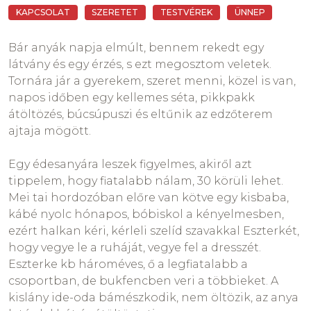
„rossz”, sőt ő éppen eléggé rosszul érzi magát
Utasítás, parancsolás:
Hagyd abba a bőgést!
KAPCSOLAT
SZERETET
TESTVÉREK
ÜNNEP
valami miatt. Vagy rájövünk, vagy nem, hogy mi
miatt, de az biztos, hogy türelmes megértéssel
Fenyegetés, figyelmeztetés:
Ha nem hagyod abba,
Bár anyák napja elmúlt, bennem rekedt egy
megvárhatjuk, míg kijön ebből a frusztrált
itt hagylak! / Fejezd be, különben nem kapsz
látvány és egy érzés, s ezt megosztom veletek.
állapotból, uralkodva saját indulatainkon.
édességet!
Tornára jár a gyerekem, szeret menni, közel is van,
napos időben egy kellemes séta, pikkpakk
Hogyan előzhető meg a hiszti?
Prédikálás:
Látod, látod, jobb lett volna el sem jönni,
átöltözés, búcsúpuszi és eltűnik az edzőterem
akkor most nem bőgnél így... csupa kosz vagy, és
ajtaja mögött.
Az empatikus családban, ahol a gyermeket
most még ez a takony is...
életkorának és érettségének megfelelő környezet
Egy édesanyára leszek figyelmes, akiről azt
veszi körül, a gyerekek minimálisan hisztiznek.
Tanács, megoldási javaslatok:
Inkább nézelődj, nézd
tippelem, hogy fiatalabb nálam, 30 körüli lehet.
a néniket, a kutyákat, a fákat...!
Mei tai hordozóban előre van kötve egy kisbaba,
Hogyan lehet reagálni, amikor a gyerek nagyon
kábé nyolc hónapos, bóbiskol a kényelmesben,
szeretne valamit, de vissza kell őt utasítani, és félő,
Kioktatás, logikai érvelés:
Én szóltam, hogy haza kell
ezért halkan kéri, kérleli szelíd szavakkal Eszterkét,
hogy épp ilyenkor lesz hiszti a válasza... Lehet
érnünk időre. Ha nem érünk haza, nem leszek kész
hogy vegye le a ruháját, vegye fel a dresszét.
megadni, amit kér. Ez nyilván nem megy a
estére a vacsorával.
Eszterke kb hároméves, ő a legfiatalabb a
végtelenségig. Lehet kapásból támadni őt,
csoportban, de bukfencben veri a többieket. A
ráncigálni, fenyegetni – ebből sem tanul igazán
Ítélkezés, hibáztatás, kritizálás:
Ha ebédnél nem
kislány ide-oda bámészkodik, nem öltözik, az anya
semmi hasznosat. És lehetünk megértőek, hogy ő
húzod az időt, többet maradhatunk volna.