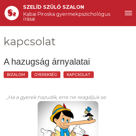
SZELÍD SZÜLŐ SZALON
Kabai Piroska gyermekpszichológus 
írásai
kapcsolat
A hazugság árnyalatai
BIZALOM
GYEREKSÉG
KAPCSOLAT
„
Ha a gyerek hazudik, erre ne reagáljuk se