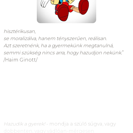
hisztérikusan,
se moralizálva, hanem tényszerűen, reálisan.
Azt szeretnénk, ha a gyermekünk megtanulná,
semmi szükség nincs arra, hogy hazudjon nekünk.
”
/Haim Ginott/
Hazudik a gyerek!
- mondja a szülő súgva, vagy
döbbenten, vagy vádlóan-mérgesen.