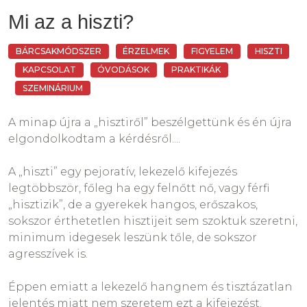
beszélünk. A gyerek eleve függőségi helyzetben
van, személyisége kialakulatlan, az életet tanulja
Mi az a hiszti?
Amikor a gyerek érzelmeit felismerjük, és
még, próbálkozik ezzel azzal. A szülő szerepe a
kimondjuk, megnevezzük, ezzel több fontos
segítő késérőé ebben a folyamatban, nem az aki
BÁRCSAKMÓDSZER
ÉRZELMEK
FIGYELEM
HISZTI
dolgot érünk el. Megnevezünk valami nem-
megbélyegzi, leírja a gyerek jellemét akár egy
KAPCSOLAT
ÓVODÁSOK
PRAKTIKÁK
megfoghatót, ami mégis jelen van. Legitimáljuk.
életre.
SZEMINÁRIUM
Az érzelmet és ezzel a gyereket is. Így érzel, és én
látlak és elfogadlak az érzelmeiddel együtt. A
A minap újra a „hisztiről” beszélgettünk és én újra
szeretetünket fejezzük ezzel ki felé; az elfogadás
elgondolkodtam a kérdésről....
kifejezése a gyerekek elsődleges szeretetnyelve.
A „hiszti” egy pejoratív, lekezelő kifejezés
A mindennapokban számtalan olyan verbális
legtöbbször, főleg ha egy felnőtt nő, vagy férfi
falba, kommunikációs sorompóba ütközünk,
„hisztizik”, de a gyerekek hangos, erőszakos,
amelyekkel semmibe vesszük az érzelmeket.
sokszor érthetetlen hisztijeit sem szoktuk szeretni,
Szülőként is gyakran csináljuk, észre sem vesszük,
minimum idegesek leszünk tőle, de sokszor
ártalmait nem ismerjük. Egyszerű példa a „Ne bőgj
agresszívek is.
már!” vagy a „Ezért a hülyeséségért bőgsz?” Ezek
pont azok a kerülendő megszólalások, amik
Éppen emiatt a lekezelő hangnem és tisztázatlan
elmagányosítják a gyereket, jelentéktelenné
jelentés miatt nem szeretem ezt a kifejezést.