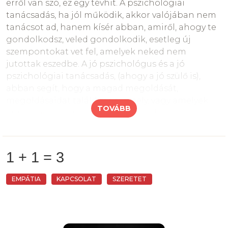
erről van szó, ez egy tévhit. A pszichológiai
elképzelhetjük együtt, amit szeretne a gyerek. A
tanácsadás, ha jól működik, akkor valójában nem
gyerek a szülő mellett érzi biztonságban magát
tanácsot ad, hanem kísér abban, amiről, ahogy te
fizikailag. Ha a vágyaiban a szülő osztozni képes,
gondolkodsz, veled gondolkodik, esetleg új
akkor lelkileg is nagy biztonságban, otthon lesz
szempontokat vet fel, amelyek neked nem
veled, bárhol vagytok.
jutottak eszedbe. A jó pszichológus és a jó
pszichológiai tanácsadás, (ahogy a jó szülő is),
abban segít, hogy a magad megoldását,
megoldásaidat találd meg, amely, vagy amelyek
TOVÁBB
éppen neked, éppen a te helyzetedben segíteni
tudnak.
A konzultáció arra is jó hely és lehetőség, hogy
letedd a terheidet, a frusztrációidat. A
1 + 1 = 3
pszichológust, vagy segítőt az különbözteti meg a
barátaidtól, hogy ez nem egy kölcsönösségen
EMPÁTIA
KAPCSOLAT
SZERETET
alapuló helyzet, a segítő nem fogja a saját
problémáit megosztani veled és elhajtani sem
fog, ha szomorú vagy, vagy dühös, sőt. A
pszichológusokat arra képzik – arra képezzük