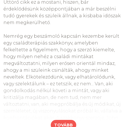
Egy testi fenyítéssel büntető/nevelő szülő
Úttörő cikk ez a mostani, hiszen, bár
verekedős, agresszív gyerekével beláttatni, hogy
érdeklődésünk középpontjában a már beszélni
verekedni nem szép dolog, meddő próbálkozás
tudó gyerekek és szüleik állnak, a kisbaba időszak
bárki részéről.
nem megkerülhető.
Sok családban kifejezetten nehéz lehet gyereknek
Nemrég egy beszámoló kapcsán kezembe került
lenni. Ahol a felnőtt csak a termetével nagyobb,
egy családterápiás szakkönyv, amelyben
lelkileg gyerek maga is: irigy rá, rivalizál vele, fél
felkeltette a figyelmem, hogy a szerző kiemelte,
tőle...
hogy milyen nehéz a családi mintákat
megváltoztatni, milyen erősen orientál mindaz,
Szerintetek mit jelent felnőttnek lenni?
ahogy a mi szüleink csinálták, ahogy minket
neveltek. Elköteleződünk, vagy elhatárolódunk,
vagy szelektálunk – ez tetszik, ez nem... Van, aki
gondolkodás nélkül követi a mintát, vagy aki
kritizálja magában, de nem tud, nem mer
változtatni, van, aki megpróbálja és új módikat, új
szemléletet, új viszonyulásokat próbál ki, vállalva a
konfrontációkat akár. A szakkönyv szerzője,
John
Byng-Hall, angol családterapeuta
szerint az igazi
TOVÁBB