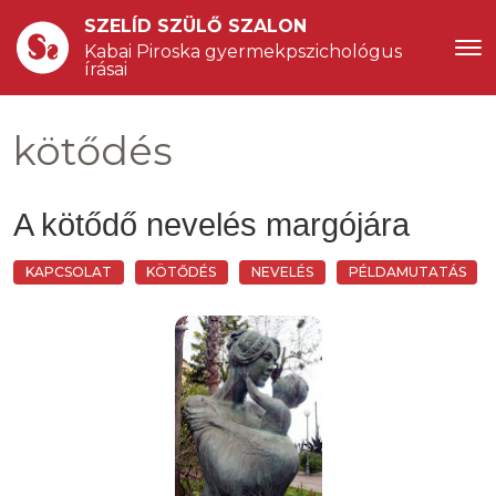
SZELÍD SZÜLŐ SZALON
Kabai Piroska gyermekpszichológus 
írásai
kötődés
A kötődő nevelés margójára
KAPCSOLAT
KÖTŐDÉS
NEVELÉS
PÉLDAMUTATÁS