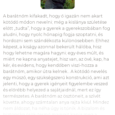
A barátnőm kifakadt, hogy ő igazán nem akart
kötődő módon nevelni; még a kislánya születése
előtt „tudta”, hogy a gyerek a gyerekszobában fog
aludni, hogy nyolc hónapig fogja szoptatni, és
hordozni sem szándékozta különösebben. Ehhez
képest, a kiságy azonnal bekerült hálóba, hisz
hogy lehetne magára hagyni; egy éves múlt, és
miért ne kapna anyatejet, hisz van, az övé, kap, ha
kér, és evidens, hogy kendőben viszi-hozza a
barátnőm, amikor útra kelnek... A kötődő nevelés
egy műszó, egy szükségszerű konstrukció, ami azt
jelenti, hogy a gyerek igényeit figyelembe veszed
és előrébb helyezed a sajátjaidnál, mert ez így
természetes. A barátnőm az ösztöneit, a szívét
követte, ahogy számtalan anya rajta kívül. Mindez
nem áldozat, ha néha úgy is tűnik. A bizalom és
biztonság örök-termő magvait kapja meg a