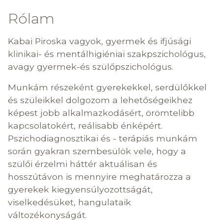
Rólam
Kabai Piroska vagyok, gyermek és ifjúsági
klinikai- és mentálhigiéniai szakpszichológus,
avagy gyermek-és szülőpszichológus.
Munkám részeként gyerekekkel, serdülőkkel
és szüleikkel dolgozom a lehetőségeikhez
képest jobb alkalmazkodásért, örömtelibb
kapcsolatokért, reálisabb énképért.
Pszichodiagnosztikai és - terápiás munkám
során gyakran szembesülök vele, hogy a
szülői érzelmi háttér aktuálisan és
hosszútávon is mennyire meghatározza a
gyerekek kiegyensúlyozottságát,
viselkedésüket, hangulataik
változékonyságát.