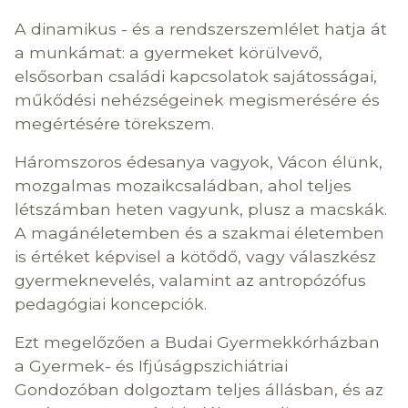
A dinamikus - és a rendszerszemlélet hatja át
a munkámat: a gyermeket körülvevő,
elsősorban családi kapcsolatok sajátosságai,
műkődési nehézségeinek megismerésére és
megértésére törekszem.
Háromszoros édesanya vagyok, Vácon élünk,
mozgalmas mozaikcsaládban, ahol teljes
létszámban heten vagyunk, plusz a macskák.
A magánéletemben és a szakmai életemben
is értéket képvisel a kötődő, vagy válaszkész
gyermeknevelés, valamint az antropózófus
pedagógiai koncepciók.
Ezt megelőzően a Budai Gyermekkórházban
a Gyermek- és Ifjúságpszichiátriai
Gondozóban dolgoztam teljes állásban, és az