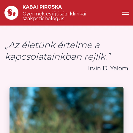
KABAI PIROSKA
Gyermek és ifjúsági klinikai 
szakpszichológus
„Az életünk értelme a
kapcsolatainkban rejlik.”
Irvin D. Yalom