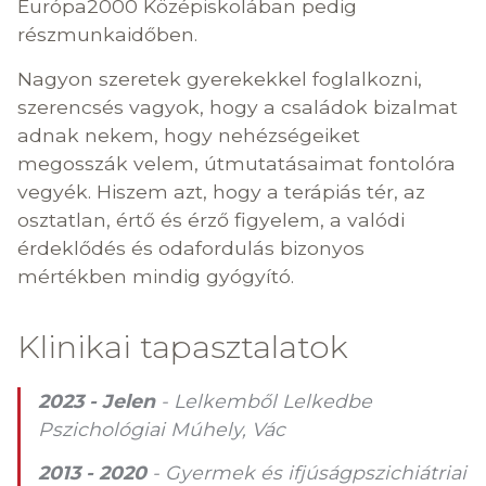
Európa2000 Középiskolában pedig
részmunkaidőben.
Nagyon szeretek gyerekekkel foglalkozni,
szerencsés vagyok, hogy a családok bizalmat
adnak nekem, hogy nehézségeiket
megosszák velem, útmutatásaimat fontolóra
vegyék. Hiszem azt, hogy a terápiás tér, az
osztatlan, értő és érző figyelem, a valódi
érdeklődés és odafordulás bizonyos
mértékben mindig gyógyító.
Klinikai tapasztalatok
2023 - Jelen
- Lelkemből Lelkedbe
Pszichológiai Múhely, Vác
2013 - 2020
- Gyermek és ifjúságpszichiátriai