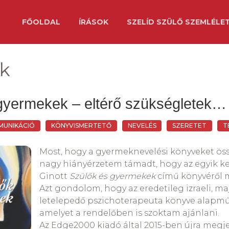
FŐOLDAL
ÍRÁSOK
SZELÍD SZÜLŐ SZEMLÉLE
ek
gyermekek – eltérő szükségletek…
MUNIKÁCIÓ
KÖNYVISMERTETŐ
NEVELÉS
SZERETET
T
Most, hogy a gyermeknevelési könyveket ös
nagy hiányérzetem támadt, hogy az egyik k
Ginott
Szülők és gyermekek
című könyvéről 
Azt gondolom, hogy az eredetileg izraeli, 
letelepedő pszichoterapeuta könyve alapmű
amelyet a rendelőben is szoktam ajánlani.
Az Edge2000 kiadó által 2015-ben újra megje