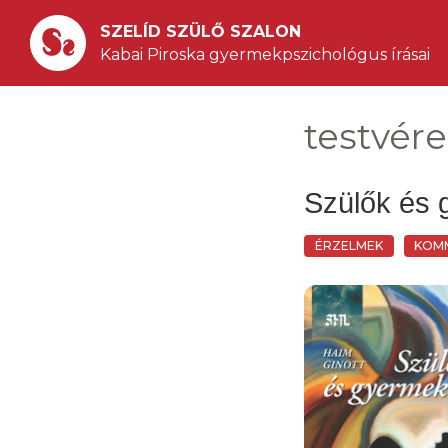
SZELÍD SZÜLŐ SZALON
Kabai Piroska gyermekpszichológus írásai
testvér
Szülők és 
ÉRZELMEK
KOM