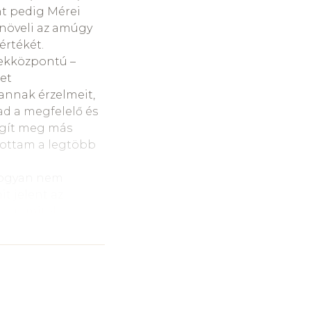
nt pedig Mérei
 növeli az amúgy
értékét.
ekközpontú –
tet
 annak érzelmeit,
ad a megfelelő és
lágít meg más
ztottam a legtöbb
 hogyan nem
t jelent az
hogy mitől
le, illetve
szben kerül szóba
zintén