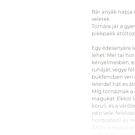
Ebből a vázlatos 
amelyekről már vo
Bár anyák napja 
veletek.
Az egyik a megért
Tornára jár a gye
ellenkezője annak
pikkpakk átöltöz
nagyjából csak ér
„
A gyerekek érzési
Egy édesanyára le
komoly.
” A megér
lehet. Mei tai h
megért és össze
kényelmesben, ezé
létezésem és az 
ruháját, vegye fe
leguggolással, b
bukfencben veri 
szomorú/dühös vag
letérdel hát és át
érez, mint, mint h
Míg tornáznak a g
magukat. Ekkor lá
A másik témakör 
körüli, és a váró
fogalmazni inkább
nézi vele, felolva
anya/apa szerete
hordozóból és mel
megállapítása, h
Aztán a mama sétá
csökkenthető. A 
füzetében. A tor