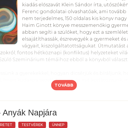
kiadás előszavát Klein Sándor írta, utószóké
Ferenc gondolatai olvashatóak, ami tovább
nem terjedelmes, 150 oldalas kis könyv nagy 
Haim Ginott könyve messzemenőkig gyerm
abban segíti a szülőket, hogy ezt a szemléle
elsajátíthassák, észrevegyék a gyermeket és
vágyait, kiszolgáltatottságukat. Útmutatást 
zokról; fontos hétköznapi (konfliktus) helyzeteket vi
íd Szülő Szeminárium témáihoz ebből a könyvből válas
sünk a gyerekekkel, hogyan dicsérjük és bíráljunk,
 (mert kudarcra vezet), hogyan és mit korlátozzunk, mi
TOVÁBB
mit jelent a fegyelem..? Külön fejezetek tárgyalják, 
isgyerek és mikor érdemes pszichológushoz fordulni ve
szorul a szülő pszichológiai segítségre. Két külön ré
ység témája és a szexuális nevelés kérdése, amelyek s
 - Anyák Napjára
n témák.
ERETET
TESTVÉREK
ÜNNEP