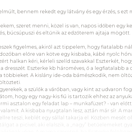
áttekintésből illetve a könyvből két gondolatot szeret
lt szó és még lesz is, de nem lehet eleget ismételni.
elmúlt, bennem rekedt egy látvány és egy érzés, s ez
és, ill megértettség fontossága. Leegyszerűsítve ez p
rekem, szeret menni, közel is van, napos időben egy ke
, amit olyan sokszor hallani, hogy „ne hisztizz”, „ne b
és, búcsúpuszi és eltűnik az edzőterem ajtaja mögött.
zelmekből állnak; vágyak, akaratok, örömök és bánatok.
t mindig komolyan kell venni, akkor is, ha a helyzet ma
szek figyelmes, akiről azt tippelem, hogy fiatalabb ná
tettség és elfogadottság gyógyít, megnyugtat, összekö
ordozóban előre van kötve egy kisbaba, kábé nyolc hón
köt önmagammal, hogy jogom van így érezni. A megér
rt halkan kéri, kérleli szelíd szavakkal Eszterkét, hog
önbecsülésem alapja is. Hogyan lehet megértő a szülő:
l a dresszét. Eszterke kb hároméves, ő a legfiatalabb a
ólogatással, hümmögéssel, az érzelem megnevezésével
a többieket. A kislány ide-oda bámészkodik, nem öltöz
y… A szerző szavaival: „
Sokkal fontosabb a gyereknek, 
öltözteti.
ogy tudja,
miért
érzi azt.
” (Kiemelés a szerzőtől.)
yerekek, a szülők a váróban, vagy kint az udvaron fog
tom, hogy egy nagy-kis fiú is tartozik ehhez az anyuk
a testvérféltékenység, amit Ginott szerint célravezet
termi asztalon egy feladat lap – munkafüzet? - van előt
, hogy testvér-rivalizáció, mert voltaképp erről van sz
s valamit. A kisbaba nyugtalan lesz, aztán már sír. A ma
téért, figyelméért versengenek. Ennek a résznek az e
lre teszi, keblét egy sállal takarja el. Közben mesét o
ogy minden esetben VAN féltékenység, ez nem elkerül
lgat a picivel, aki elalszik, a „nagy” betűelemeket gy
fejezet több praktikát is megfogalmaz, amelyek közül
naórának vége. A mama szeretné, ha Eszterke felöltözn