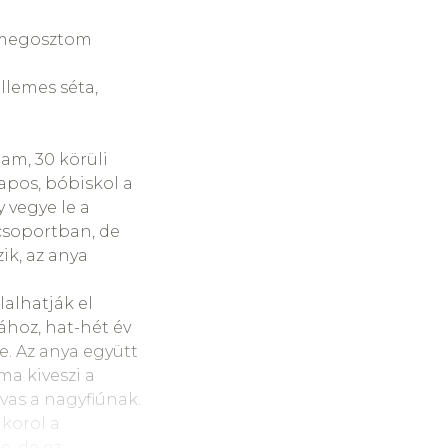
nék kiemelni,
t megosztom
ont az
llemes séta,
őgj”… A gyerekek
 Ginott így írja:
ga nem túlságosan
lam, 30 körüli
t azzal, aki
apos, bóbiskol a
tettség a
y vegye le a
 odafordulással,
 csoportban, de
, pl látom
ik, az anya
hogy tudja
mit
lalhatják el
ához, hat-hét év
őbb volna úgy
te. Az anya együtt
ó. A testvérek az
ma kiveszi a
gyik legfontosabb
lvas a nagyfiúnak.
hető, de
akorol a
 a legfontosabb a
e, de ez