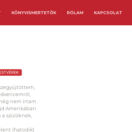
T
KÖNYVISMERTETŐK
RÓLAM
KAPCSOLAT
ESTVÉREK
szegyűjtöttem,
edvencemről,
még nem írtam.
majd Amerikában
 a szülőknek,
lent (hatodik)