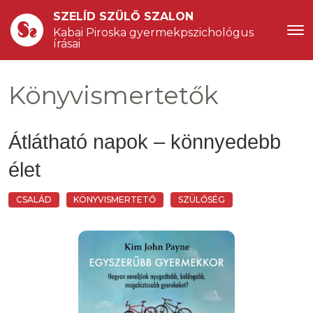
SZELÍD SZÜLŐ SZALON
Kabai Piroska gyermekpszichológus 
írásai
Könyvismertetők
Átlátható napok – könnyedebb
élet
CSALÁD
KÖNYVISMERTETŐ
SZÜLŐSÉG