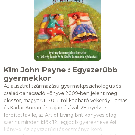
Kim John Payne : Egyszerűbb
gyermekkor
Az ausztrál származású gyermekpszichológus és
család-tanácsadó könyve 2009-ben jelent meg
először, magyarul 2012-től kapható Vekerdy Tamás
és Kádár Annamária ajánlásával. 28 nyelvre
fordították le, az Art of Living brit könyves blog
szerint minden idők 12. legjobb gyereknevelési
könyve. Az egyszerűsítés eszménye köré