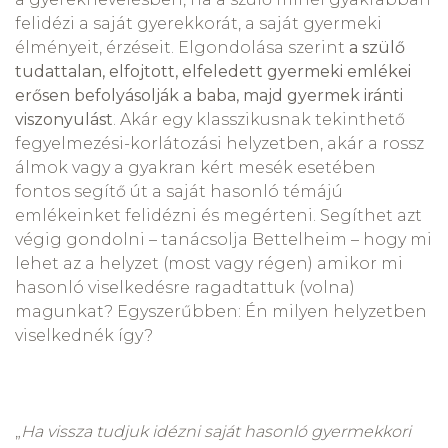
felidézi a saját gyerekkorát, a saját gyermeki
élményeit, érzéseit. Elgondolása szerint
a szülő
tudattalan, elfojtott, elfeledett gyermeki emlékei
erősen befolyásolják a baba, majd gyermek iránti
viszonyulást
. Akár egy klasszikusnak tekinthető
fegyelmezési-korlátozási helyzetben, akár a rossz
álmok vagy a gyakran kért mesék esetében
fontos segítő út a saját hasonló témájú
emlékeinket felidézni és megérteni. Segíthet azt
végig gondolni – tanácsolja Bettelheim – hogy mi
lehet az a helyzet (most vagy régen) amikor mi
hasonló viselkedésre ragadtattuk (volna)
magunkat? Egyszerűbben: Én milyen helyzetben
viselkednék így?
„
Ha vissza tudjuk idézni saját hasonló gyermekkori