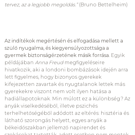
tervez, az a legjobb megoldás.”
(Bruno Bettelheim)
Az indítékok megértésén és elfogadása mellett a
szülő nyugalma, és kiegyensúlyozottsága a
gyermek biztonságérzetének másik forrása.
Egyik
példájában
Anna Freud
megfigyeléseire
hivatkozik, aki a londoni bombázások idején arra
lett figyelmes, hogy bizonyos gyerekek
kifejezetten zavartak és nyugtalanok lettek más
gyerekekre viszont nem volt ilyen hatása a
hadiállapotoknak. Min múlott ez a különbség? Az
anyák viselkedéséből, illetve pszichés
terhelhetőségéből adódott az eltérés: hisztéria és
látható szorongás helyett, egyes anyák a
békeidőszakban jellemző napirendet és
szokásokat tartották, adott esetben nem mentek