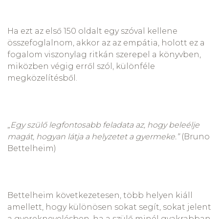
Ha ezt az első 150 oldalt egy szóval kellene
összefoglalnom, akkor az az empátia, holott ez a
fogalom viszonylag ritkán szerepel a könyvben,
miközben végig erről szól, különféle
megközelítésből.
„
Egy szülő legfontosabb feladata az, hogy beleélje
magát, hogyan látja a helyzetet a gyermeke.”
(Bruno
Bettelheim)
Bettelheim következetesen, több helyen kiáll
amellett, hogy különösen sokat segít, sokat jelent
a gyereknevelésben, ha a szülő minél gyakrabban