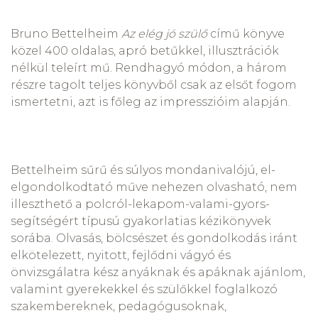
Bruno Bettelheim
Az elég jó szülő
című könyve
közel 400 oldalas, apró betűkkel, illusztrációk
nélkül teleírt mű. Rendhagyó módon, a három
részre tagolt teljes könyvből csak az elsőt fogom
ismertetni, azt is főleg az impresszióim alapján.
Bettelheim sűrű és súlyos mondanivalójú, el-
elgondolkodtató műve nehezen olvasható, nem
illeszthető a polcról-lekapom-valami-gyors-
segítségért típusú gyakorlatias kézikönyvek
sorába. Olvasás, bölcsészet és gondolkodás iránt
elkötelezett, nyitott, fejlődni vágyó és
önvizsgálatra kész anyáknak és apáknak ajánlom,
valamint gyerekekkel és szülőkkel foglalkozó
szakembereknek, pedagógusoknak,