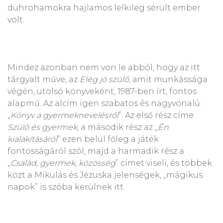
dührohamokra hajlamos lelkileg sérült ember
volt.
Mindez azonban nem von le abból, hogy az itt
tárgyalt műve, az
Elég jó szülő
, amit munkássága
végén, utolsó könyveként, 1987-ben írt, fontos
alapmű. Az alcím igen szabatos és nagyvonalú:
„
Könyv a gyermeknevelésről
”. Az első rész címe:
Szülő és gyermek
, a második rész az „
Én
kialakításáról
” ezen belül főleg a játék
fontosságáról szól, majd a harmadik rész a
„
Család, gyermek, közösség
” címet viseli, és többek
közt a Mikulás és Jézuska jelenségek, „mágikus
napok” is szóba kerülnek itt.