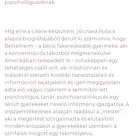
pszichológusoknak.
Míg erre a cikkre készültem, (
Richard Pollack
alapos biográfiájából) derült ki számomra, hogy
Bettelheim – a bécsi fakereskedők gyermeke, aki
a koncentrációs táborból megmenekülve
Amerikában telepedett le – voltaképpen egy
tehetséges csaló volt, aki máshonnan és
másoktól szerzett korábbi tapasztalatait és
információit sajátjaként és igen meggyőzően
adta elő, vagyis csaknem a semmiből lett
pszichológus, tanár, pszichoanalitikus és egy
sérült gyerekeket nevelő intézmény igazgatója. A
visszaemlékezések alapján ráadásul a „mester”,
aki a megértést szorgalmazta és elutasított
minden erőszakot a gyerekekkel szemben, a
színfalak mögött egy tekintélyelvű,