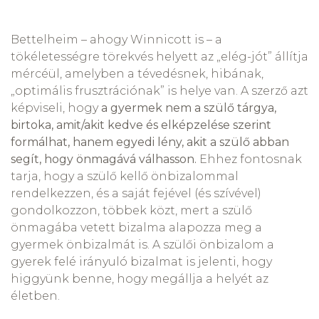
Bettelheim – ahogy Winnicott is – a
tökéletességre törekvés helyett az „elég-jót” állítja
mércéül, amelyben a tévedésnek, hibának,
„optimális frusztrációnak” is helye van. A szerző azt
képviseli, hogy
a gyermek nem a szülő tárgya,
birtoka, amit/akit kedve és elképzelése szerint
formálhat, hanem egyedi lény, akit a szülő abban
segít, hogy önmagává válhasson.
Ehhez fontosnak
tarja, hogy a szülő kellő önbizalommal
rendelkezzen, és a saját fejével (és szívével)
gondolkozzon, többek közt, mert a szülő
önmagába vetett bizalma alapozza meg a
gyermek önbizalmát is. A szülői önbizalom a
gyerek felé irányuló bizalmat is jelenti, hogy
higgyünk benne, hogy megállja a helyét az
életben.