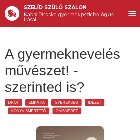
SZELÍD SZÜLŐ SZALON
Kabai Piroska gyermekpszichológus 
írásai
A gyermeknevelés
művészet! -
szerinted is?
DRÓT
EMPÁTIA
GYEREKSÉG
IDÉZET
KÖNYVISMERTETŐ
ÖNISMERET