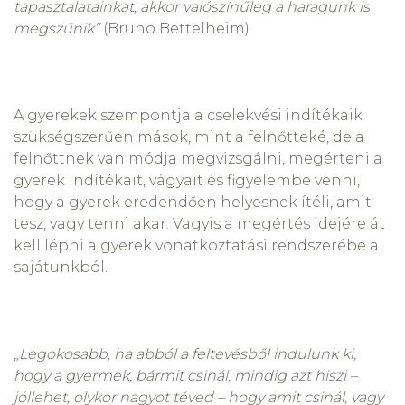
tapasztalatainkat, akkor valószínűleg a haragunk is
megszűnik”
(Bruno Bettelheim)
A gyerekek szempontja a cselekvési indítékaik
szükségszerűen mások, mint a felnőtteké, de a
felnőttnek van módja megvizsgálni, megérteni a
gyerek indítékait, vágyait és figyelembe venni,
hogy a gyerek eredendően helyesnek ítéli, amit
tesz, vagy tenni akar. Vagyis a megértés idejére át
kell lépni a gyerek vonatkoztatási rendszerébe a
sajátunkból.
„
Legokosabb, ha abból a feltevésből indulunk ki,
hogy a gyermek, bármit csinál, mindig azt hiszi –
jóllehet, olykor nagyot téved – hogy amit csinál, vagy