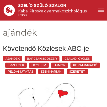
SZELÍD SZÜLŐ SZALON
Kabai Piroska gyermekpszichológus 
írásai
ajándék
Követendő Közlések ABC-je
AJÁNDÉK
BÁRCSAKMÓDSZER
CSALÁDI GYŰLÉS
ÉRZELMEK
FIGYELEM
HUMOR
KOMMUNIKÁCIÓ
PÉLDAMUTATÁS
SZEMINÁRIUM
SZERETET