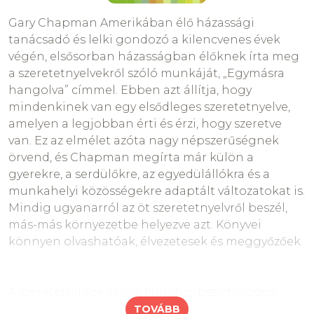
legszívesebben az összes tányért a földhöz
Gary Chapman Amerikában élő házassági
vágnám!”
tanácsadó és lelki gondozó a kilencvenes évek
Elismerős szavak
– a szeretet kifejezésének
végén, elsősorban házasságban élőknek írta meg
egyik lehetősége; becézés, kedves szavak, a
a szeretetnyelvekről szóló munkáját, „Egymásra
teljesítmény elismerése, cselekedetek
hangolva” címmel. Ebben azt állítja, hogy
megerősítése szavakkal
mindenkinek van egy elsődleges szeretetnyelve,
Egyedi igények, egyéni bánásmód
– a testvérek
amelyen a legjobban érti és érzi, hogy szeretve
egyenlő vagy azonos elismerése helyett, az
van. Ez az elmélet azóta nagy népszerűségnek
egyedi igényeik és szükségleteik alapján
örvend, és Chapman megírta már külön a
adott elismerések és tárgyak
gyerekre, a serdülőkre, az egyedülállókra és a
Empátia
– szükséges szülői attitűd; a gyerek
munkahelyi közösségekre adaptált változatokat is.
lehetséges érzéseinek átérzése, saját
Mindig ugyanarról az öt szeretetnyelvről beszél,
(gyerekkori) tapasztalataink alapján; annak
más-más környezetbe helyezve azt. Könyvei
tudata, hogy a gyermek testileg-lelkileg
könnyen olvashatóak, élvezetesek és meggyőzőek.
kiszolgáltatott a szüleinek
Értő figyelem, érzelmek tükrözése, elfogadása
– a gyerek verbális és nem-verbális
A szeretetről sok vallás, filozófus, pszichológus,
közléseinek érzelmi tartalmára való utalás,
ezoterikus-spirituális tanító gondolkozik(ott) és
TOVÁBB
annak megfogalmazása, hogy értjük, vagy