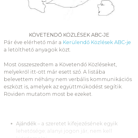
KÖVETENDŐ KÖZLÉSEK ABC-JE
Pár éve elérhető már a
Kerülendő Közlések ABC-je
a letölthető anyagok közt.
Most összeszedtem a Követendő Közléseket,
melyekről itt-ott már esett szó. A listába
belevettem néhány nem verbális kommunikációs
eszközt is, amelyek az együttműködést segítik.
Röviden mutatom most be ezeket.
Ajándék
– a szeretet kifejezésének egyik
lehetősége; alanyi jogon jár, nem kell