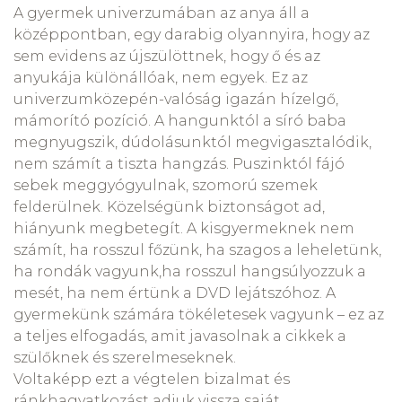
A gyermek univerzumában az anya áll a
középpontban, egy darabig olyannyira, hogy az
sem evidens az újszülöttnek, hogy ő és az
anyukája különállóak, nem egyek. Ez az
univerzumközepén-valóság igazán hízelgő,
mámorító pozíció. A hangunktól a síró baba
megnyugszik, dúdolásunktól megvigasztalódik,
nem számít a tiszta hangzás. Puszinktól fájó
sebek meggyógyulnak, szomorú szemek
felderülnek. Közelségünk biztonságot ad,
hiányunk megbetegít. A kisgyermeknek nem
számít, ha rosszul főzünk, ha szagos a leheletünk,
ha rondák vagyunk,ha rosszul hangsúlyozzuk a
mesét, ha nem értünk a DVD lejátszóhoz. A
gyermekünk számára tökéletesek vagyunk – ez az
a teljes elfogadás, amit javasolnak a cikkek a
szülőknek és szerelmeseknek.
Voltaképp ezt a végtelen bizalmat és
ránkhagyatkozást adjuk vissza saját