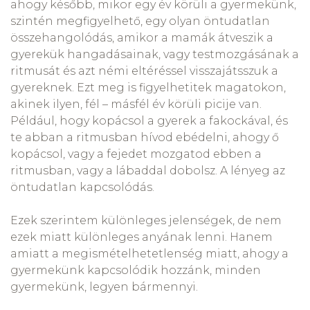
ahogy később, mikor egy év körüli a gyermekünk,
szintén megfigyelhető, egy olyan öntudatlan
összehangolódás, amikor a mamák átveszik a
gyerekük hangadásainak, vagy testmozgásának a
ritmusát és azt némi eltéréssel visszajátsszuk a
gyereknek. Ezt meg is figyelhetitek magatokon,
akinek ilyen, fél – másfél év körüli picije van.
Például, hogy kopácsol a gyerek a fakockával, és
te abban a ritmusban hívod ebédelni, ahogy ő
kopácsol, vagy a fejedet mozgatod ebben a
ritmusban, vagy a lábaddal dobolsz. A lényeg az
öntudatlan kapcsolódás.
Ezek szerintem különleges jelenségek, de nem
ezek miatt különleges anyának lenni. Hanem
amiatt a megismételhetetlenség miatt, ahogy a
gyermekünk kapcsolódik hozzánk, minden
gyermekünk, legyen bármennyi.