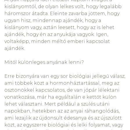
kislányomtól, de olyan lelkes volt, hogy legalább
háromszor átadta. Eleinte zavarba jöttem, hogy
ugyan hisz, mindennap ajándék, hogy a
kislányom vagy, aztán leesett, hogy az is lehet
ajándék, hogy én az anyukája vagyok. Igen,
voltaképp, minden méltó emberi kapcsolat
ajándék.
Mitől különleges anyának lenni?
Erre bizonyára van egy sor biológiai jellegű válasz,
ami többek közt a hormonháztartással, meg az
ösztönökkel kapcsolatos, de van jópár lélektani
vonatkozása, már ha egyáltalán e kettőt külön
lehet választani. Mert például a szülés utáni
napokban, hetekben az az anyai ráhangolódás,
ami lezajlik az újdonsült édesanya és az újszülött
közt, az egyszerre biológiai és lelki folyamat, vagy