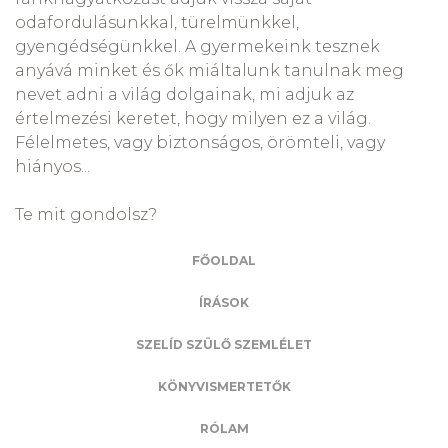
odafordulásunkkal, türelmünkkel,
gyengédségünkkel. A gyermekeink tesznek
anyává minket és ők miáltalunk tanulnak meg
nevet adni a világ dolgainak, mi adjuk az
értelmezési keretet, hogy milyen ez a világ.
Félelmetes, vagy biztonságos, örömteli, vagy
hiányos...
Te mit gondolsz?
FŐOLDAL
ÍRÁSOK
SZELÍD SZÜLŐ SZEMLÉLET
KÖNYVISMERTETŐK
RÓLAM