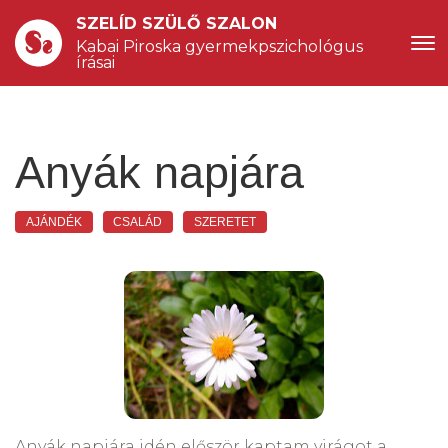
SZELÍD SZÜLŐ SZALON
Kabai Piroska gyermekpszichológus 
írásai
Anyák napjára
AJÁNDÉK
CSALÁD
SZERETET
Anyák napjára idén először kaptam virágot a