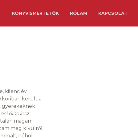
T
KÖNYVISMERTETŐK
RÓLAM
KAPCSOLAT
, kilenc év
kkoriban került a
ek gyerekeknek
óci órás lesz
, talán magam
ltam meg kívülről.
ammal", néhol