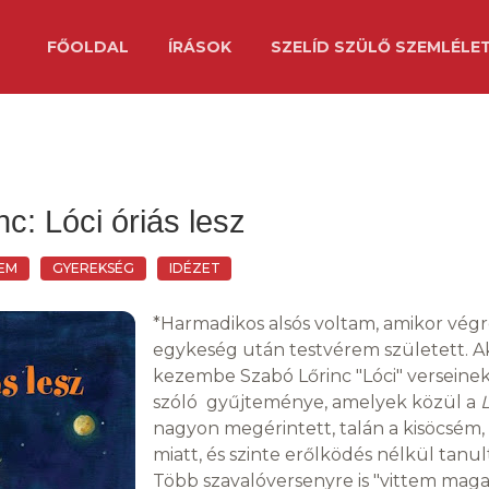
FŐOLDAL
ÍRÁSOK
SZELÍD SZÜLŐ SZEMLÉLE
c: Lóci óriás lesz
LEM
GYEREKSÉG
IDÉZET
*Harmadikos alsós voltam, amikor végre
egykeség után testvérem született. A
kezembe Szabó Lőrinc "Lóci" versein
szóló gyűjteménye, amelyek közül a
L
nagyon megérintett, talán a kisöcsém
miatt, és szinte erőlködés nélkül tanu
Több szavalóversenyre is "vittem mag