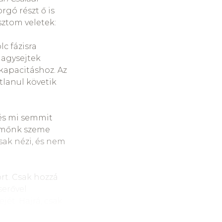
észeti
gó részt ő is
ztom veletek:
c fázisra
 agysejtek
lég-jót” állítja
kapacitáshoz. Az
 helye van. A
tlanul követik
t kedve és
ít, hogy önmagává
elkezzen, és a
 és mi semmit
agába vetett
semőnk szeme
yerek felé
sak nézi, és nem
yét az életben.
ort. Csak hozzá
serővel
 empátia, holott
jét. Hajrá, csak
ől szól,