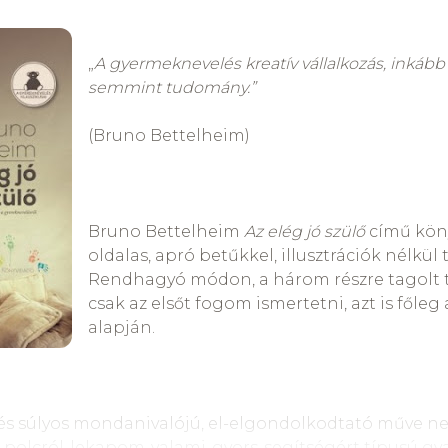
 reám;
lta a könyves
lután,
„
A gyermeknevelés kreatív vállalkozás, inkáb
lenyírta
semmint tudomány.”
abát.
gyok, mint te! – mondta
(Bruno Bettelheim)
 állt.
 tönkrenyúzott,
kicsi,
Bruno Bettelheim
Az elég jó szülő
című kön
rakni ne kelljen,
oldalas, apró betűkkel, illusztrációk nélkül 
zani.
Rendhagyó módon, a három részre tagolt t
óriásból
csak az elsőt fogom ismertetni, azt is főle
 lett.
alapján.
tam, ha mindig
a gyerek?)
porodtam,
és súlyos mondanivalójú, el-elgondolkodtató műve n
 a világ:
a polcról-lekapom-valami-gyors-segítségért típusú gya