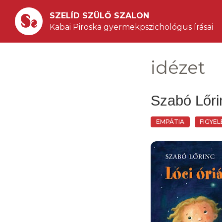
SZELÍD SZÜLŐ SZALON
Kabai Piroska gyermekpszichológus írásai
idézet
Szabó Lőrin
EMPÁTIA
FIGYE