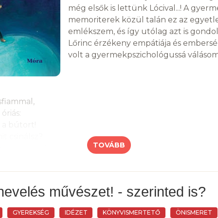
még elsők is lettünk Lócival...! A gyer
memoriterek közül talán ez az egyetle
emlékszem, és így utólag azt is gond
Lőrinc érzékeny empátiája és embers
volt a gyermekpszichológussá válásom 
sfiammal,
óriás:
 a bútort!
it csinálsz?
TOVÁBB
gázrezsóról?
szabad!
nt ledobtad
sarat!
evelés művészet! - szerinted is?
nyegettem,
GYEREKSÉG
IDÉZET
KÖNYVISMERTETŐ
ÖNISMERET