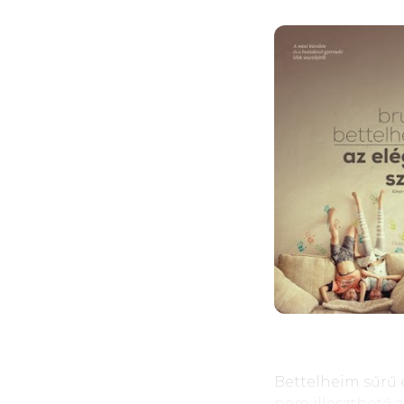
nem is hederített
lépcsőnek haszná
polcokat egész dé
a kaktusz bimbait 
és felboncolta a b
– Most nagyobb va
s az asztal tetejére
Nem bírtam vele,
de azért tetszett a 
s végül, hogy meg
leültem hozzá játs
Leguggoltam s az 
negyedórára törpe
(Mi lenne, gondol
lent volnál, ahol 
És ahogy én leku
Bettelheim sűrű 
úgy kelt fel rögtön
nem illeszthető 