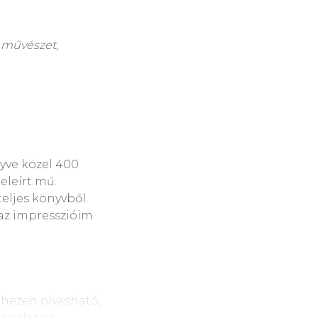
b művészet,
yve közel 400
teleírt mű.
eljes könyvből
g az impresszióim
ehezen olvasható,
korlatias