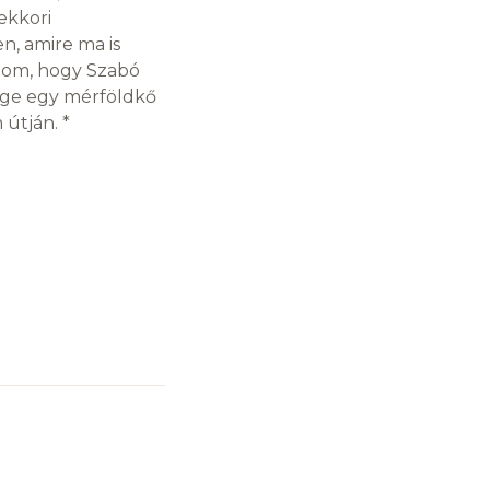
mekkori
n, amire ma is
olom, hogy Szabó
ége egy mérföldkő
útján. *