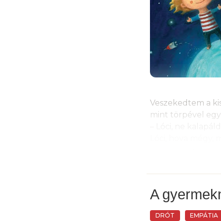
Veszekedtem a ki
mint törpével egy 
– Lóci, ne kalapáld
Lóci, hova mégy, m
Jössz le rögtön a 
Ide az ollót! Nem 
Rettenetes, megi
az erkélyről a moz
A gyermekn
Hiába szidtam, fe
DRÓT
EMPÁTIA