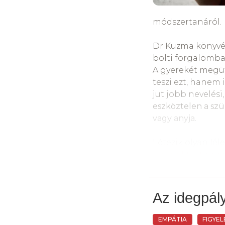
módszertanáról.
Dr Kuzma könyvé
bolti forgalomba
A gyerekét megü
teszi ezt, hanem 
jut jobb nevelés
eszköztelen a szül
vagy anyja.
Létezik olyan lél
nézetektől függe
eszköztárban. En
gyereket, hogy ú
szülő és a gyerek 
Az idegpál
önbecsülése egy 
EMPÁTIA
FIGYE