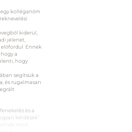
 követ, amelyben a
talom a szülőé. A
t egy kolléganőm
 a húszas
ereknevelési
övegből kiderül,
való hozzáállásuk
di jelenet,
1. ütni ér, 2.
 előfordul. Ennek
ek az agresszív
, hogy a
elenti, hogy
kontrollt,
sában segítsük a
lyzetben.
a, és rugalmasan
tegrált
 ki gyengébb
z nincs köze, az
lfenekelés és a
hogyan kérdések”
eretnék most
st? A