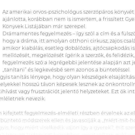
l, vagy e szerint él, az egy tekintélyelvű családmodellt
gedelmesség határozza meg a légkört és a feltétlen ha
Az amerikai orvos-pszichológus szerzőpáros könyvé
at vakon teljesítő katonák nőttek fel ilyen légkörben
ajánlotta, korábban nem is ismertem, a frissített Gy
rszágban.
Könyvek Listájában már szerepel.
Drámamentes fegyelmezés – így szól a cím és a fülsz
t a szüleiktől tanulnak, az önmagukhoz és a világhoz 
hogy a dráma, itt amolyan otthoni cirkusz, zajos csalá
ló kapcsolatán múlik.
A megütött gyerek azt tanulja meg: 
amikor kiabálás, esetleg dobálózás, ajtócsapkodás is
re érdemes ember vagyok. Majd az óvodába megérkezn
mellőzését, megelőzését ígérik a szerzők, és felidézik
ekek, vérmérséklettől függően.
fegyelmezés szó a legrégebbi jelentése alapján azt j
„tanítani” és legkevésbé sem azonos a büntetéssel.
tés? Amiből tanul a gyerek. Helyrehozási lehetőséget, ön
gyis tanítás lényege, hogy olyan készségek elsajátítá
ő minta, példakép, hogyan kell viselkedni egy elszúrt he
lyekkel hosszú távon képesek lesznek az önkontrollr
ihívást vagy frusztrációt jelentő helyzeteket. Ezt ők in
, megverő felnőtt, legtöbbször a saját indulatait éli
mléletnek nevezik.
semmilyen nevelési tanácshoz, fegyelmezési eszközhö
mazás.
n kifejtett fegyelmezés-elméleti részben érvelnek az e
) büntető módszerek ellen és javasolják a „miért-mit-
yis, hogy miért viselkedik vajon így a gyerek?, mit sz
i?, hogyan tudom ezt legjobban megtanítani neki mo