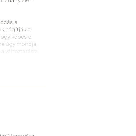
 néhány elért
ntegrált
k, ez valós és
odás, a
ukon, és annak a
k, tágítják a
 hogy képes-e
 ne úgy mondja,
s. E két fogalmat
a változtatásra
életi és gyakorlati
ő mély
lődni szeretne
 oldalán állunk,
, megerősítés
krözése.
zások linkjeit a
yüttérzésünkről
ogy figyeljen és
án a megbízható,
isztázzuk újra és
012-ben kezdtem