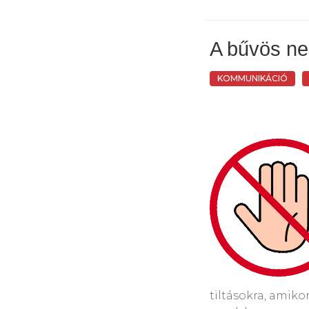
megérteni, hogy 
képregényszerű r
tudjon, lezárhass
könyvek illusztrá
A bűvös n
emelik a könyv ér
Számomra a legta
amely szerint a s
KOMMUNIKÁCIÓ
Mindazonáltal sze
ennek mentén a v
fegyelmezésnek a
Eszerint látszate
szerzők fontosab
visszaélve és fél
gyermek érzéseir
ha a szülő nem lát
Gordon, Haim Gin
gyerekben ellenke
talán egyszerűbb
idomítás eredmén
elmére” való tu
A valódi engedelm
emeli ki a szerz
tudom, elhiszem,
saját elhatározás
Plattner felhívja 
eszköz a lélek szá
félelem hatására
tiltásokra, amiko
meg a dacban, a g