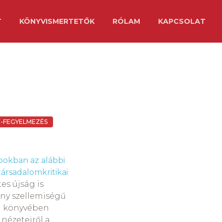
T
KÖNYVISMERTETŐK
RÓLAM
KAPCSOLAT
V-FEGYELMEZÉS
pokban az alábbi
társadalomkritikai
es újság is
ny szellemiségű
ű könyvében
 nézeteiről a