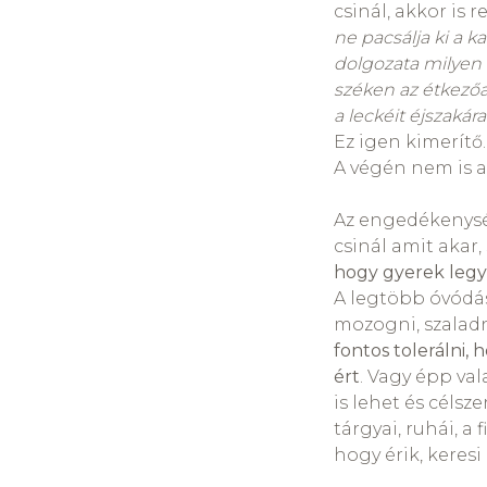
csinál, akkor is
ne pacsálja ki a 
dolgozata milyen l
széken az étkezőa
a leckéit éjszakár
Ez igen kimerítő.
A végén nem is 
Az engedékenység
csinál amit akar,
hogy gyerek legy
A legtöbb óvódás
mozogni, szaladn
fontos tolerálni
ért
. Vagy épp va
is lehet és célsze
tárgyai, ruhái, a 
hogy érik, keres