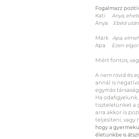
Fogalmazz pozití
Kati
Anya, ehet
Anya
Ebéd után 
Márk
Apa, elmeh
Apa
Ezen elgon
Miért fontos, va
A
nem
rövid és e
annál is negatív
egymás társaságá
Ha odafigyelünk, 
tiszteletünket a 
arra akkor is po
teljesíteni, vag
hogy a gyermekün
életünkbe is átsz