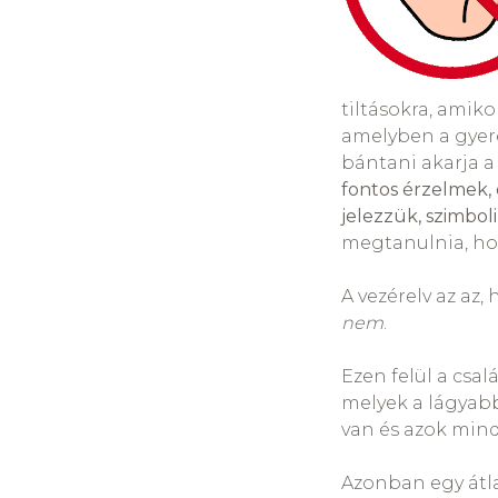
tiltásokra, amiko
amelyben a gyerek
bántani akarja a 
fontos érzelmek, 
jelezzük, szimbol
megtanulnia, ho
A vezérelv az az,
nem
.
Ezen felül a csa
melyek a lágyabb
van és azok mind
Azonban egy átl