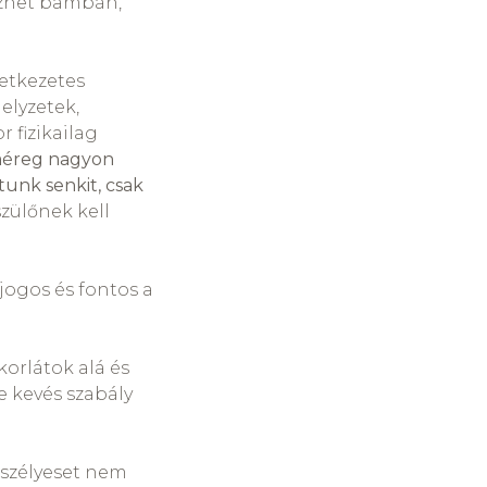
ézhet bambán,
etkezetes
elyzetek,
r fizikailag
méreg nagyon
tunk senkit, csak
 szülőnek kell
 jogos és fontos a
korlátok alá és
e kevés szabály
szélyeset nem