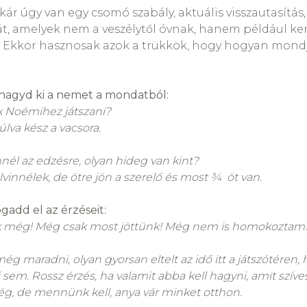
akár úgy van egy csomó szabály, aktuális visszautasítás,
, amelyek nem a veszélytől óvnak, hanem például ker
. Ekkor hasznosak azok a trükkök, hogy hogyan mon
 hagyd ki a nemet a mondatból:
 Noémihez játszani?
úlva kész a vacsora.
nnél az edzésre, olyan hideg van kint?
lvinnélek, de ötre jön a szerelő és most ¾
öt van.
gadd el az érzéseit:
 még! Még csak most jöttünk! Még nem is homokoztam! 
ég maradni, olyan gyorsan eltelt az idő itt a játszótéren
sem. Rossz érzés, ha valamit abba kell hagyni, amit szíve
g, de mennünk kell, anya vár minket otthon.