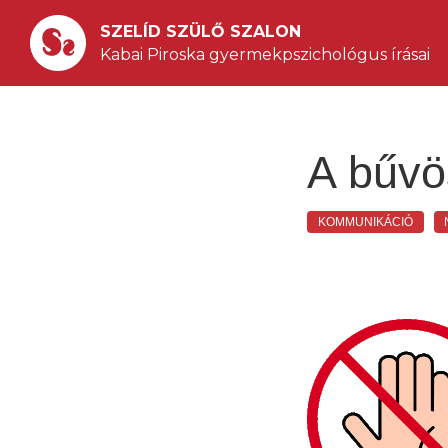
SZELÍD SZÜLŐ SZALON
Kabai Piroska gyermekpszichológus írásai
A bűv
KOMMUNIKÁCIÓ