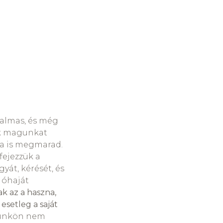
nalmas, és még
ük magunkat
ta is megmarad.
fejezzük a
yát, kérését, és
 óhaját
k az a haszna,
setleg a saját
yünkön nem