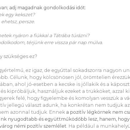
van; adj magadnak gondolkodási időt:
ek egy kekszet?
ehetsz, persze.
etek nyáron a fiúkkal a Tátrába túrázni?
dolkodom, térjünk erre vissza pár nap múlva.
gy szükséges ez?
gyértelmű, ez igaz, de egyúttal sokadszorra nagyon u
abb. Célunk, hogy kölcsönösen jól, örömtelien érezz
ban, ahol jó-esetben a kecske is jóllakik és a káposz
és kipróbáljuk, használjuk ezeket a trükköket, azzal ki
gyerek felé, hogy figyelembe és komolyan vesszük a vág
zitív jellegű választ adunk, ha konkrétan nem tudjuk az
y nem azonnal tudjuk. Ennek
a pozitív légkörnek nem csa
k nyugodtabb és együttműködőbb lesz, hanem, hogy e
ivárog némi pozitív szemlélet
. Ha például a munkahel