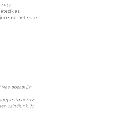
 vagy
etezik az
djunk nemet
nem
Naa, apaaa! Én
, hogy még nem is
sen csinálunk. Jó