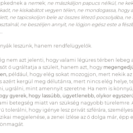
 repkednek a
nem
ek;
ne mászkáljon papucs nélkül, ne kek
kakaót, ne kiskabátot vegyen télen, ne mondogassa, hogy 
ett, ne tapicskoljon bele az összes létező pocsolyába, ne 
sztalnál, ne beszéljen annyit, ne lógjon egész este a fés
a…
anyák leszünk, hanem rendfelügyelők.
 nem azt jelenti, hogy valami légüres térben lebeg a
 sőt ő ugráltatja a szüleit, hanem azt, hogy
megengedjü
en,
például, hogy elég sokat mozogjon, mert nekik az
 azért kergül meg délutánra, mert nincs elég helye, t
i, ugrálni, mint amennyit szeretne. Ha nem is könnyű, 
, hogy gyerek, hogy lassúbb, ügyetlenebb, olykor egysze
lami betegség miatt van szükség nagyobb türelemre.
rű tolerálni, hogy igénye lesz privát szférára, személyes
fizikai megjelenése, a zenei ízlése az ő dolga már, épp e
i önmagát.