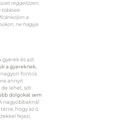
szet reggelizzen,
a többiek
ficánkoljon a
zbúkon, ne hagyja
 gyerek és azt
k a gyereknek,
 nagyon fontos.
ere annyit
de lehet, sőt
rűbb dolgokat sem
 A nagyobbaknál
 térre, hogy az ő
zekkel fejezi,