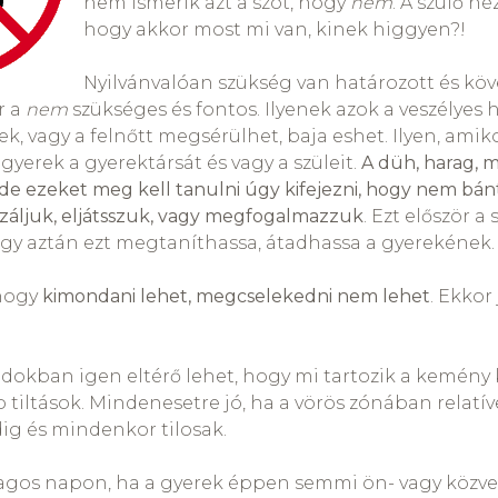
nem ismerik azt a szót, hogy
nem
. A szülő n
hogy akkor most mi van, kinek higgyen?!
Nyilvánvalóan szükség van határozott és köv
r a
nem
szükséges és fontos. Ilyenek azok a veszélyes h
, vagy a felnőtt megsérülhet, baja eshet. Ilyen, amiko
gyerek a gyerektársát és vagy a szüleit.
A düh, harag, 
de ezeket meg kell tanulni úgy kifejezni, hogy nem bán
izáljuk, eljátsszuk, vagy megfogalmazzuk
. Ezt először a
gy aztán ezt megtaníthassa, átadhassa a gyerekének.
 hogy
kimondani lehet, megcselekedni nem lehet
. Ekkor
ládokban igen eltérő lehet, hogy mi tartozik a kemény 
 tiltások. Mindenesetre jó, ha a vörös zónában relatív
ig és mindenkor tilosak.
agos napon, ha a gyerek éppen semmi ön- vagy közve