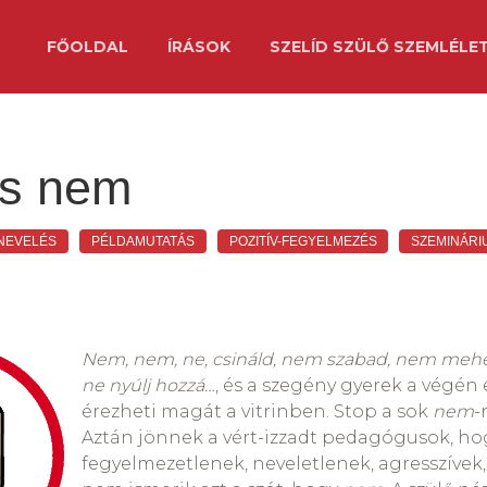
FŐOLDAL
ÍRÁSOK
SZELÍD SZÜLŐ SZEMLÉLE
ös nem
NEVELÉS
PÉLDAMUTATÁS
POZITÍV-FEGYELMEZÉS
SZEMINÁRI
Nem, nem, ne, csináld, nem szabad, nem mehe
ne nyúlj hozzá…
, és a szegény gyerek a végén
érezheti magát a vitrinben. Stop a sok
nem
-
Aztán jönnek a vért-izzadt pedagógusok, ho
fegyelmezetlenek, neveletlenek, agresszívek, 