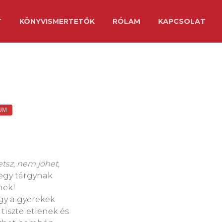
T
KÖNYVISMERTETŐK
RÓLAM
KAPCSOLAT
UM
tsz, nem jöhet,
 egy tárgynak
nek!
gy a gyerekek
tiszteletlenek és