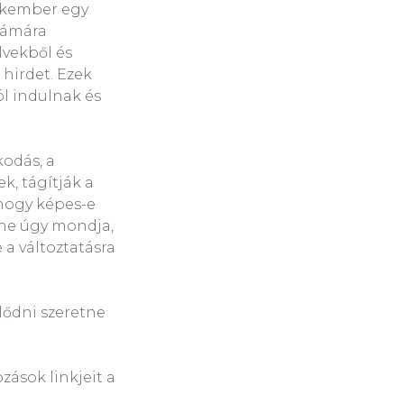
zakember egy
számára
lvekből és
hirdet. Ezek
l indulnak és
odás, a
k, tágítják a
 hogy képes-e
 ne úgy mondja,
a változtatásra
lődni szeretne
zások linkjeit a