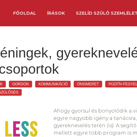
FŐOLDAL
ÍRÁSOK
SZELÍD SZÜLŐ SZEMLÉLE
réningek, gyereknevelé
 csoportok
K
GORDON
KOMMUNIKÁCIÓ
ÖNISMERET
POZITÍV-FEGYE
SZÜLŐSÉG
Ahogy gyorsul és bonyolódik a vi
egyre nagyobb igény a tanácsra,
gyereknevelés terén (is). A segít
mellett egyre több program is m