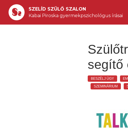
SZELÍD SZÜLŐ SZALON
Kabai Piroska gyermekpszichológus írásai
Szülőt
segítő
BESZÉLJ ÚGY
EM
SZEMINÁRIUM