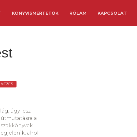
T
KÖNYVISMERTETŐK
RÓLAM
KAPCSOLAT
st
LMEZÉS
lág, úgy lesz
 útmutatásra a
ő szakkönyvek
egjelenik, ahol