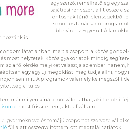
egy szerző, remélhetőleg egy s
saját(os) rendszert állít össze a 
fontosnak tűnő jelenségekből, e
csoportos tanácsadó programot 
többnyire az Egyesült Államokbó
 hozzánk is.
mondom látatlanban, mert a csoport, a közös gondolk
t és most helyzetek, közös gyakorlatok mindig segítene
m az a fő kérdés melyiket választja az ember, hanem,
beépítsen egy egy új megoldást, meg tudja állni, hogy
ondjon semmit. A programok valamelyike megszólít de 
yitottság a kulcs.
em már milyen kínálatból válogathat, aki tanulni, fej
írásomat
most frissítettem, aktualizáltam.
lő, gyermeknevelés témájú csoportot szervező vállalko
ánló
fül alatt összegyűjtöttem, ott megtalálhatjátok.