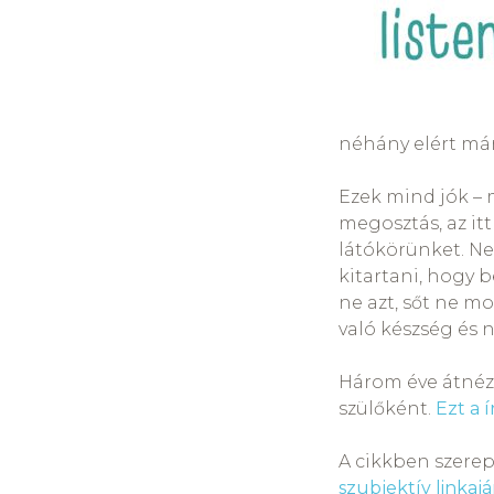
néhány elért már
Ezek mind jók – 
megosztás, az it
látókörünket. Ne
kitartani, hogy 
ne azt, sőt ne m
való készség és n
Három éve átnézt
szülőként.
Ezt a 
A cikkben szerep
szubjektív linkaj