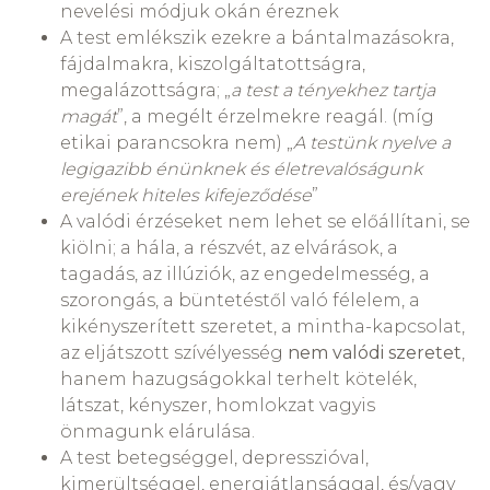
nevelési módjuk okán éreznek
A test emlékszik ezekre a bántalmazásokra,
fájdalmakra, kiszolgáltatottságra,
megalázottságra; „
a test a tényekhez tartja
magát
”, a megélt érzelmekre reagál. (míg
etikai parancsokra nem) „
A testünk nyelve a
legigazibb énünknek és életrevalóságunk
erejének hiteles kifejeződése
”
A valódi érzéseket nem lehet se előállítani, se
kiölni; a hála, a részvét, az elvárások, a
tagadás, az illúziók, az engedelmesség, a
szorongás, a büntetéstől való félelem, a
kikényszerített szeretet, a mintha-kapcsolat,
az eljátszott szívélyesség
nem valódi szeretet
,
hanem hazugságokkal terhelt kötelék,
látszat, kényszer, homlokzat vagyis
önmagunk elárulása.
A test betegséggel, depresszióval,
kimerültséggel, energiátlansággal, és/vagy