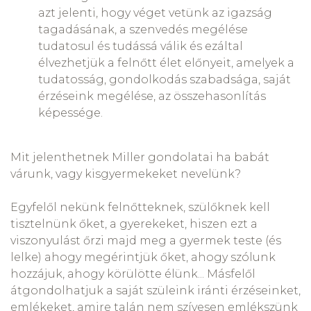
azt jelenti, hogy véget vetünk az igazság
tagadásának, a szenvedés megélése
tudatosul és tudássá válik és ezáltal
élvezhetjük a felnőtt élet előnyeit, amelyek a
tudatosság, gondolkodás szabadsága, saját
érzéseink megélése, az összehasonlítás
képessége.
Mit jelenthetnek Miller gondolatai ha babát
várunk, vagy kisgyermekeket nevelünk?
Egyfelől nekünk felnőtteknek, szülőknek kell
tisztelnünk őket, a gyerekeket, hiszen ezt a
viszonyulást őrzi majd meg a gyermek teste (és
lelke) ahogy megérintjük őket, ahogy szólunk
hozzájuk, ahogy körülötte élünk... Másfelől
átgondolhatjuk a saját szüleink iránti érzéseinket,
emlékeket, amire talán nem szívesen emlékszünk