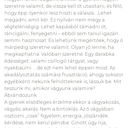
szeretne valamit, de vissza kell őt utasítani, és félő,
hogy épp ilyenkor lesz hiszti a válasza... Lehet
megadni, amit kér. Ez nyilván nem megy a
végtelenségig. Lehet kapásból támadni őt,
ráncigálni, fenyegetni – ebből sem tanul igazán
semmi hasznosat. És lehetünk megértőek, hogy ő
márpedig szeretne valamit. Olyan jó lenne, ha
megkaphatná. Valóban szeretné. Egy darabka
édességet, valami csillogó tárgyat, vagy
nyakbaülni … de ezt nem lehet éppen most. Az
akadályoztatás számára frusztráció, ahogy sokszor
egyébként nekünk felnőtteknek is, lássuk be. Mit
teszünk mi, amikor vágyunk valamire?
Ábrándozunk.
A gyerek elsődleges érzelme ekkor a vágyakozás,
vágyás, akarás. Nem a birtoklás. Az ő vágyában
osztozni „csak” figyelem, energia, jószándék
kérdése, nem kerül pénzbe. Ginott úgy írja,