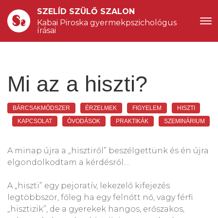
SZELÍD SZÜLŐ SZALON
Kabai Piroska gyermekpszichológus 
írásai
Mi az a hiszti?
BÁRCSAKMÓDSZER
ÉRZELMEK
FIGYELEM
HISZTI
KAPCSOLAT
ÓVODÁSOK
PRAKTIKÁK
SZEMINÁRIUM
A minap újra a „hisztiről” beszélgettünk és én újra
elgondolkodtam a kérdésről....
A „hiszti” egy pejoratív, lekezelő kifejezés
legtöbbször, főleg ha egy felnőtt nő, vagy férfi
„hisztizik”, de a gyerekek hangos, erőszakos,