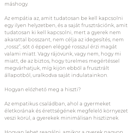
máshogy.
Az empátia az, amit tudatosan be kell kapcsolni
egy ilyen helyzetben, és a saját frusztrációnk, amit
tudatosan ki kell kapcsolni, mert a gyerek nem
akarattal bosszant, nem célja az idegesítés, nem
„rossz”, sőt ő éppen eléggé rosszul érzi magát
valami miatt. Vagy rájövünk, vagy nem, hogy mi
miatt, de az biztos, hogy türelmes megértéssel
megvárhatjuk, míg kijön ebből a frusztrált
állapotból, uralkodva saját indulatainkon.
Hogyan előzhető meg a hiszti?
Az empatikus családban, ahol a gyermeket
életkorának és érettségének megfelelő környezet
veszi körül, a gyerekek minimálisan hisztiznek.
Hogyan lehet reagálni, amikor a gyerek nagyon