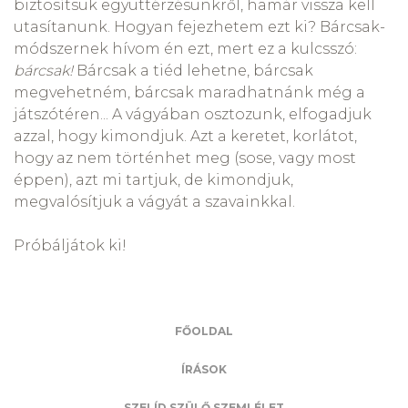
biztosítsuk együttérzésünkről, hamár vissza kell
utasítanunk. Hogyan fejezhetem ezt ki? Bárcsak-
módszernek hívom én ezt, mert ez a kulcsszó:
bárcsak!
Bárcsak
a tiéd lehetne, bárcsak
megvehetném, bárcsak maradhatnánk még a
játszótéren... A vágyában osztozunk, elfogadjuk
azzal, hogy kimondjuk. Azt a keretet, korlátot,
hogy az nem történhet meg (sose, vagy most
éppen), azt mi tartjuk, de kimondjuk,
megvalósítjuk a vágyát a szavainkkal.
Próbáljátok ki!
FŐOLDAL
ÍRÁSOK
SZELÍD SZÜLŐ SZEMLÉLET