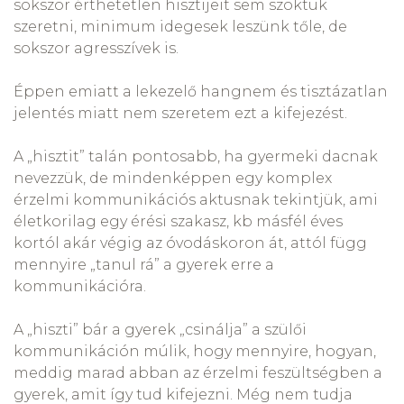
sokszor érthetetlen hisztijeit sem szoktuk
szeretni, minimum idegesek leszünk tőle, de
sokszor agresszívek is.
Éppen emiatt a lekezelő hangnem és tisztázatlan
jelentés miatt nem szeretem ezt a kifejezést.
A „hisztit” talán pontosabb, ha gyermeki dacnak
nevezzük, de mindenképpen egy komplex
érzelmi kommunikációs aktusnak tekintjük, ami
életkorilag egy érési szakasz, kb másfél éves
kortól akár végig az óvodáskoron át, attól függ
mennyire „tanul rá” a gyerek erre a
kommunikációra.
A „hiszti” bár a gyerek „csinálja” a szülői
kommunikáción múlik, hogy mennyire, hogyan,
meddig marad abban az érzelmi feszültségben a
gyerek, amit így tud kifejezni. Még nem tudja