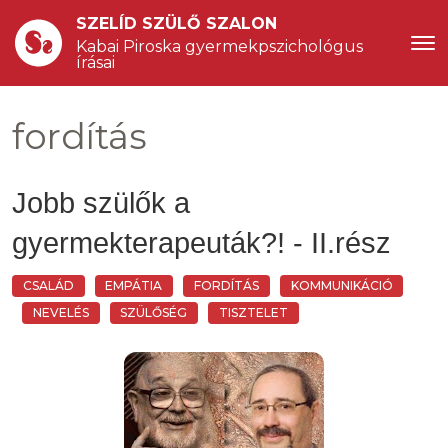
SZELÍD SZÜLŐ SZALON
Kabai Piroska gyermekpszichológus 
írásai
fordítás
Jobb szülők a
gyermekterapeuták?! - II.rész
CSALÁD
EMPÁTIA
FORDÍTÁS
KOMMUNIKÁCIÓ
NEVELÉS
SZÜLŐSÉG
TISZTELET