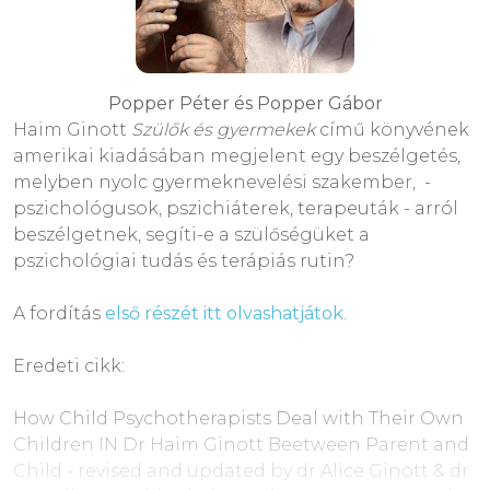
Popper Péter és Popper Gábor
Haim Ginott
Szülők és gyermekek
című könyvének
amerikai kiadásában megjelent egy beszélgetés,
melyben nyolc gyermeknevelési szakember, -
pszichológusok, pszichiáterek, terapeuták - arról
beszélgetnek, segíti-e a szülőségüket a
pszichológiai tudás és terápiás rutin?
A fordítás
első részét itt olvashatjátok
.
Eredeti cikk:
How Child Psychotherapists Deal with Their Own
Children IN Dr Haim Ginott Beetween Parent and
Child - revised and updated by dr Alice Ginott & dr