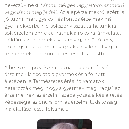
nevezzük neki.
Látom, mérges vagy; látom, szomorú
vagy; látom megijedtél
... Az alapérzelmekről azért is
jó tudni, mert gyakori és fontos érzelmek már
gyermekkorban is, sokszor visszautalhatunk rá,
sok érzelem ennek a hatnak a rokona, árnyalata.
Például az örömnek a vidámság, derű, jókedv,
boldogság; a szomorúságnak a csalódottság, a
félelemnek a szorongás és feszültség...stb.
A hétköznapok és szabadnapok eseményei
érzelmek láncolata a gyermek és a felnőtt
életében is. Természetes érési folyamatok
határozzák meg, hogy a gyermek még „rabja” az
érzelmeinek, az érzelmi szabályozás, a késleltetés
képessége, az önuralom, az érzelmi tudatosság
kialakulása lassú folyamat.