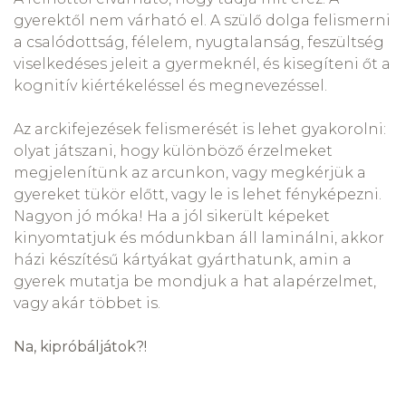
gyerektől nem várható el. A szülő dolga felismerni
a csalódottság, félelem, nyugtalanság, feszültség
viselkedéses jeleit a gyermeknél, és kisegíteni őt a
kognitív kiértékeléssel és megnevezéssel.
Az arckifejezések felismerését is lehet gyakorolni:
olyat játszani, hogy különböző érzelmeket
megjelenítünk az arcunkon, vagy megkérjük a
gyereket tükör előtt, vagy le is lehet fényképezni.
Nagyon jó móka! Ha a jól sikerült képeket
kinyomtatjuk és módunkban áll laminálni, akkor
házi készítésű kártyákat gyárthatunk, amin a
gyerek mutatja be mondjuk a hat alapérzelmet,
vagy akár többet is.
Na, kipróbáljátok?!