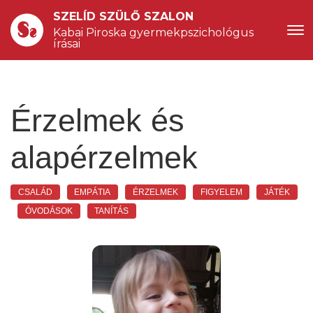
SZELÍD SZÜLŐ SZALON
Kabai Piroska gyermekpszichológus 
írásai
Érzelmek és
alapérzelmek
CSALÁD
EMPÁTIA
ÉRZELMEK
FIGYELEM
JÁTÉK
ÓVODÁSOK
TANÍTÁS