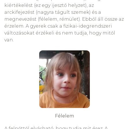
kiértékelést (ez egy ijesztő helyzet), az
arckifejezést (nagyra tágult szemek) és a
megnevezést (félelem, rémület). Ebből áll össze az
érzelem. A gyerek csak a fizikai-idegrendszeri
változásokat érzékeli és nem tudja, hogy mitől
van.
Félelem
A felnőttől elvárható, hogy tudja mit érez. A