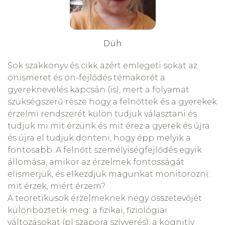
Düh
Sok szakkönyv és cikk azért emlegeti sokat az
önismeret és ön-fejlődés témakörét a
gyereknevelés kapcsán (is), mert a folyamat
szükségszerű része hogy a felnőttek és a gyerekek
érzelmi rendszerét külön tudjuk választani és
tudjuk mi mit érzünk és mit érez a gyerek és újra
és újra el tudjuk dönteni, hogy épp melyik a
fontosabb. A felnőtt személyiségfejlődés egyik
állomása, amikor az érzelmek fontosságát
elismerjük, és elkezdjük magunkat monitorozni:
mit érzek, miért érzem?
A teoretikusok érzelmeknek négy összetevőjét
különböztetik meg: a fizikai, fiziológiai
változásokat (pl szapora szívverés), a kognitív