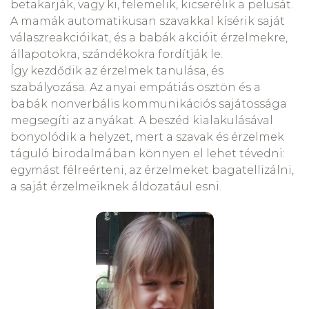
betakarják, vagy ki, felemelik, kicserélik a pelusát.
A mamák automatikusan szavakkal kísérik saját
válaszreakcióikat, és a babák akcióit érzelmekre,
állapotokra, szándékokra fordítják le.
Így kezdődik az érzelmek tanulása, és
szabályozása. Az anyai empátiás ösztön és a
babák nonverbális kommunikációs sajátossága
megsegíti az anyákat. A beszéd kialakulásával
bonyolódik a helyzet, mert a szavak és érzelmek
táguló birodalmában könnyen el lehet tévedni:
egymást félreérteni, az érzelmeket bagatellizálni,
a saját érzelmeiknek áldozatául esni.