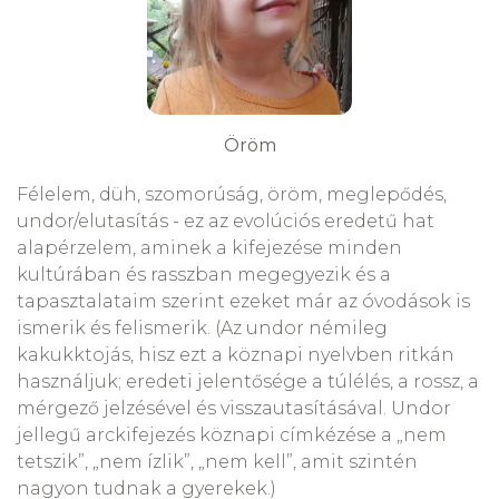
Öröm
Félelem, düh, szomorúság, öröm, meglepődés,
undor/elutasítás - ez az evolúciós eredetű hat
alapérzelem, aminek a kifejezése minden
kultúrában és rasszban megegyezik és a
tapasztalataim szerint ezeket már az óvodások is
ismerik és felismerik. (Az undor némileg
kakukktojás, hisz ezt a köznapi nyelvben ritkán
használjuk; eredeti jelentősége a túlélés, a rossz, a
mérgező jelzésével és visszautasításával. Undor
jellegű arckifejezés köznapi címkézése a „nem
tetszik”, „nem ízlik”, „nem kell”, amit szintén
nagyon tudnak a gyerekek.)