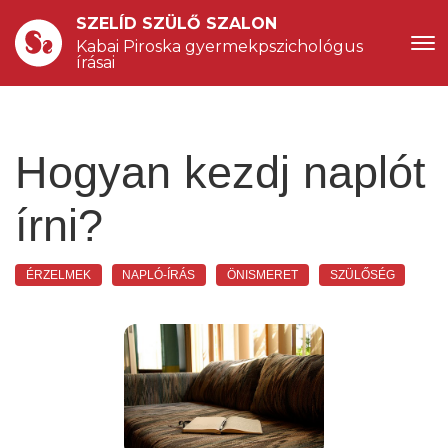
SZELÍD SZÜLŐ SZALON
Kabai Piroska gyermekpszichológus 
írásai
Hogyan kezdj naplót
írni?
ÉRZELMEK
NAPLÓ-ÍRÁS
ÖNISMERET
SZÜLŐSÉG