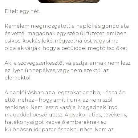
Eltelt egy hét.
Remélem megmozgatott a naplóírás gondolata
és vettél magadnak egy szép új füzetet, amiben
csíkos, kockás (oké, négyzethálós), vagy sima
oldalak várják, hogy a betűiddel megtöltsd őket.
Aki a szövegszerkesztőt választja, annak nem lesz
ez ilyen ünnepélyes, vagy nem ezektől az
elemektől.
A naplóírásban az a legszokatlanabb, - és talán
ettől nehéz – hogy amit írunk, az nem szól
senkinek. Nem lesz olvasója. Magadnak írod,
magaddal beszélgetsz. A gyakorlatias, tevékeny,
hatékonyságot kedvelő embereknek ez
különösen időpazarlásnak tűnhet. Nem az.