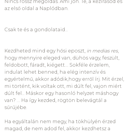
Nincs rossz megoldás. Ami jön. Te, a kézírásod és
az első oldal a Naplódban.
Csak te és a gondolataid...
Kezdheted mind egy hősi eposzt,
in medias res
,
hogy mennyire eleged van, dühös vagy, feszült,
feldobott, fáradt, kiégett.... Sokféle érzelem,
indulat lehet benned, ha elég intenzív és
egyértelmű, akkor adódik,hogy erről írj. Mit érzel,
mi történt, kik voltak ott, mi dúlt fel, vajon miért
dúlt fel... Máskor egy hasonló helyzet máshogy
van? … Ha így kezded, rögtön belevágtál a
sűrűjébe.
Ha egyáltalán nem megy, ha tökhülyén érzed
magad, de nem adod fel, akkor kezdhetsz a