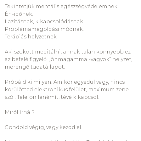
Tekintetjük mentális egészségvédelemnek.
Én-időnek.
Lazításnak, kikapcsolódásnak.
Problémamegoldási módnak.
Terápiás helyzetnek.
Aki szokott meditálni, annak talán könnyebb ez
az befelé figyelő, „önmagammal-vagyok” helyzet,
merengő tudatállapot.
Próbáld ki milyen. Amikor egyedül vagy, nincs
körülötted elektronikus felület, maximum zene
szól. Telefon lenémít, tévé kikapcsol.
Miről írnál?
Gondold végig, vagy kezdd el.