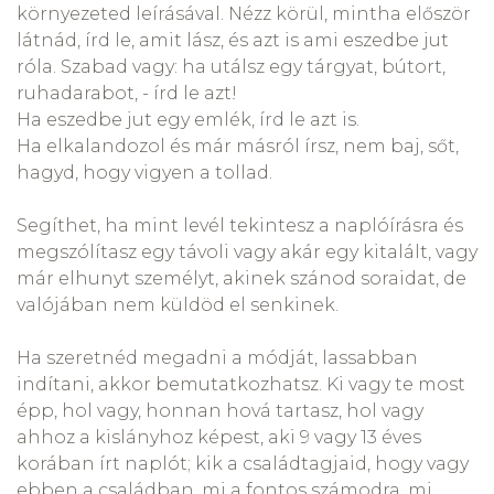
környezeted leírásával. Nézz körül, mintha először
látnád, írd le, amit lász, és azt is ami eszedbe jut
róla. Szabad vagy: ha utálsz egy tárgyat, bútort,
ruhadarabot, - írd le azt!
Ha eszedbe jut egy emlék, írd le azt is.
Ha elkalandozol és már másról írsz, nem baj, sőt,
hagyd, hogy vigyen a tollad.
Segíthet, ha mint levél tekintesz a naplóírásra és
megszólítasz egy távoli vagy akár egy kitalált, vagy
már elhunyt személyt, akinek szánod soraidat, de
valójában nem küldöd el senkinek.
Ha szeretnéd megadni a módját, lassabban
indítani, akkor bemutatkozhatsz. Ki vagy te most
épp, hol vagy, honnan hová tartasz, hol vagy
ahhoz a kislányhoz képest, aki 9 vagy 13 éves
korában írt naplót; kik a családtagjaid, hogy vagy
ebben a családban, mi a fontos számodra, mi