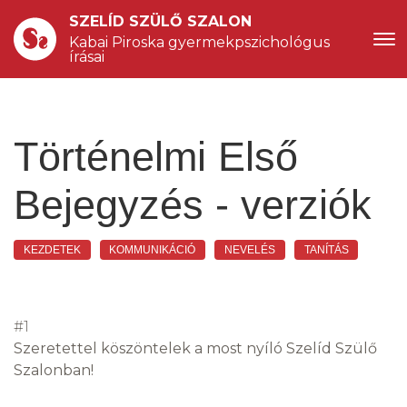
SZELÍD SZÜLŐ SZALON
Kabai Piroska gyermekpszichológus 
írásai
Történelmi Első
Bejegyzés - verziók
KEZDETEK
KOMMUNIKÁCIÓ
NEVELÉS
TANÍTÁS
#1
Szeretettel köszöntelek a most nyíló Szelíd Szülő
Szalonban!