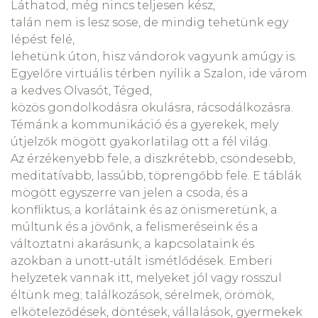
Láthatod, még nincs teljesen kész,
talán nem is lesz sose, de mindig tehetünk egy
lépést felé,
lehetünk úton, hisz vándorok vagyunk amúgy is.
Egyelőre virtuális térben nyílik a Szalon, ide várom
a kedves Olvasót, Téged,
közös gondolkodásra okulásra, rácsodálkozásra.
Témánk a kommunikáció és a gyerekek, mely
útjelzők mögött gyakorlatilag ott a fél világ.
Az érzékenyebb fele, a diszkrétebb, csöndesebb,
meditatívabb, lassúbb, töprengőbb fele. E táblák
mögött egyszerre van jelen a csoda, és a
konfliktus, a korlátaink és az önismeretünk, a
múltunk és a jövőnk, a felismeréseink és a
változtatni akarásunk, a kapcsolataink és
azokban a unott-utált ismétlődések. Emberi
helyzetek vannak itt, melyeket jól vagy rosszul
éltünk meg; találkozások, sérelmek, örömök,
elköteleződések, döntések, vállalások, gyermekek