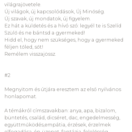
világrajövetele.
Új világok, új kapcsolódások, Új Minőség.
Új szavak, új mondatok, új figyelem.
Ez hát a küldetés és a hívó szó: legyél te is Szelíd
Szülő és ne bántsd a gyermeked!
Hidd el, hogy nem szükséges, hogy a gyermeked
féljen tőled, sőt!
Remélem visszajössz.
#2
Megnyitom és útjára eresztem az első nyilvános
honlapomat.
A témákról címszavakban: anya, apa, bizalom,
büntetés, család, dicséret, dac, engedelmesség,
együttműködés,empátia, érzések, érzelmek
elfogadása, én-üzenet, fantázia, felelősség,