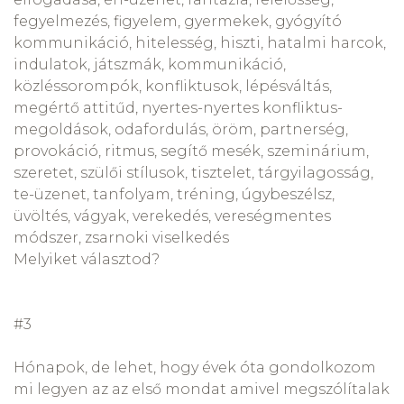
fegyelmezés, figyelem, gyermekek, gyógyító
kommunikáció, hitelesség, hiszti, hatalmi harcok,
indulatok, játszmák, kommunikáció,
közléssorompók, konfliktusok, lépésváltás,
megértő attitűd, nyertes-nyertes konfliktus-
megoldások, odafordulás, öröm, partnerség,
provokáció, ritmus, segítő mesék, szeminárium,
szeretet, szülői stílusok, tisztelet, tárgyilagosság,
te-üzenet, tanfolyam, tréning, úgybeszélsz,
üvöltés, vágyak, verekedés, vereségmentes
módszer, zsarnoki viselkedés
Melyiket választod?
#3
Hónapok, de lehet, hogy évek óta gondolkozom
mi legyen az az első mondat amivel megszólítalak