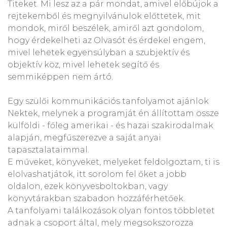
Titeket. Mi lesz az a pár mondat, amivel előbújok a
rejtekemből és megnyilvánulok előttetek, mit
mondok, miről beszélek, amiről azt gondolom,
hogy érdekelheti az Olvasót és érdekel engem,
mivel lehetek egyensúlyban a szubjektív és
objektív köz, mivel lehetek segítő és
semmiképpen nem ártó.
Egy szülői kommunikációs tanfolyamot ajánlok
Nektek, melynek a programját én állítottam össze
külföldi - főleg amerikai - és hazai szakirodalmak
alapján, megfűszerezve a saját anyai
tapasztalataimmal.
E műveket, könyveket, melyeket feldolgoztam, ti is
elolvashatjátok, itt sorolom fel őket a jobb
oldalon, ezek könyvesboltokban, vagy
könyvtárakban szabadon hozzáférhetőek.
A tanfolyami találkozások olyan fontos többletet
adnak a csoport által, mely megsokszorozza