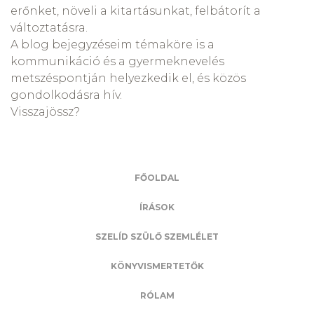
erőnket, növeli a kitartásunkat, felbátorít a
változtatásra.
A blog bejegyzéseim témaköre is a
kommunikáció és a gyermeknevelés
metszéspontján helyezkedik el, és közös
gondolkodásra hív.
Visszajössz?
FŐOLDAL
ÍRÁSOK
SZELÍD SZÜLŐ SZEMLÉLET
KÖNYVISMERTETŐK
RÓLAM