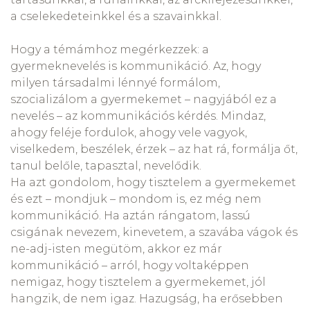
a cselekedeteinkkel és a szavainkkal.
Hogy a témámhoz megérkezzek: a
gyermeknevelés is kommunikáció. Az, hogy
milyen társadalmi lénnyé formálom,
szocializálom a gyermekemet – nagyjából ez a
nevelés – az kommunikációs kérdés. Mindaz,
ahogy feléje fordulok, ahogy vele vagyok,
viselkedem, beszélek, érzek – az hat rá, formálja őt,
tanul belőle, tapasztal, nevelődik.
Ha azt gondolom, hogy tisztelem a gyermekemet
és ezt – mondjuk – mondom is, ez még nem
kommunikáció. Ha aztán rángatom, lassú
csigának nevezem, kinevetem, a szavába vágok és
ne-adj-isten megütöm, akkor ez már
kommunikáció – arról, hogy voltaképpen
nemigaz, hogy tisztelem a gyermekemet, jól
hangzik, de nem igaz. Hazugság, ha erősebben