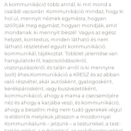
A kommunikáció több annál, ki mit mond a
családi vacsorán. Kommunikáció mindaz, hogy ki
hol ül, mennyit néznek egymásra, hogyan
szólítják meg egymást, hogyan mondják, amit
mondanak, ki mennyit beszél. Vagyis az egész
helyzet, kontextus, minden látható és nem
látható részletével együtt kommunikáció;
kommunikál, tájékoztat. Többlet jelentése van
hangulatokról, kapcsolódásokról,
viszonyulásokról, és talán arról is ki mennyire
(volt) éhes.Kommunikáció a KRESZ és az abban
való részvétel, akár autósként, gyalogosként,
kerékpárosként, vagy buszvezetőként,
kommunikáció, ahogy a mama a csecsemőjére
néz és ahogy a karjába veszi, és kommunikáció,
ahogy a beszélni még nem tudó gyerekek végül
is eldöntik melyikük játsszon a mozdonnyal.
Kommunikálunk – jelzünk – a testünkkel, a test-
tartásunkkal, a ruháinkkal, az arckifejezésünkkel,