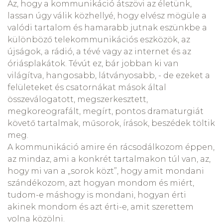
Az, hogy a kommunikáció átszövi az életünk,
lassan úgy válik közhellyé, hogy elvész mögüle a
valódi tartalom és hamarabb jutnak eszünkbe a
különböző telekommunikációs eszközök, az
újságok, a rádió, a tévé vagy az internet és az
óriásplakátok. Tévút ez, bár jobban ki van
világítva, hangosabb, látványosabb, - de ezeket a
felületeket és csatornákat mások által
összeválogatott, megszerkesztett,
megkoreografált, megírt, pontos dramaturgiát
követő tartalmak, műsorok, írások, beszédek töltik
meg.
A kommunikáció amire én rácsodálkozom éppen,
az mindaz, ami a konkrét tartalmakon túl van, az,
hogy mi van a „sorok közt”, hogy amit mondani
szándékozom, azt hogyan mondom és miért,
tudom-e máshogy is mondani, hogyan érti
akinek mondom és azt érti-e, amit szerettem
volna közölni.