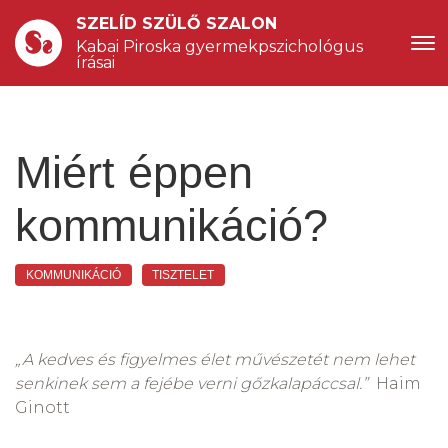
SZELÍD SZÜLŐ SZALON
Kabai Piroska gyermekpszichológus 
írásai
Miért éppen
kommunikáció?
KOMMUNIKÁCIÓ
TISZTELET
„A kedves és figyelmes élet művészetét nem lehet
senkinek sem a fejébe verni gőzkalapáccsal.”
Haim
Ginott