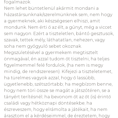
fogalmazok.
Nem lehet büntetlenül akármit mondani a
házastársunknak/szerelmünknek sem, nem hogy
a gyermeknek, aki készségesen elhiszi, amit
mondunk. Nem érti ő az élt, a gúnyt, még a viccet
sem nagyon. Ezért a tiszteletlen, bántó gesztusok,
szavak, tettek mély, láthatatlan, nehezen, vagy
soha nem gyógyuló sebet okoznak.
Megszületésével a gyermekem megtisztelt
önmagával, én azzal tudom őt tisztelni, ha teljes
figyelmemmel felé fordulok, (ha nem is megy
mindig, de rendszeresen). Kifejezi a tiszteletemet,
ha türelmes vagyok azzal, hogy ő lassúbb,
ügyetlenebb, szétszórtabb; ha megbízom benne,
hogy nem töri össze se magát a játszótéren, se a
tányért terítésnél; ha bevonom őt az őt (is) érintő
családi vagy hétköznapi döntésekbe; ha
észreveszem, hogy elrámolta a játékait, ha nem
árasztom el a kérdéseimmel, de éreztetem, hogy