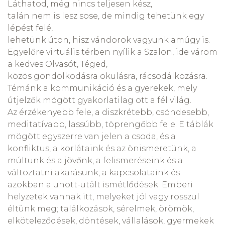
Láthatod, még nincs teljesen kész,
talán nem is lesz sose, de mindig tehetünk egy
lépést felé,
lehetünk úton, hisz vándorok vagyunk amúgy is.
Egyelőre virtuális térben nyílik a Szalon, ide várom
a kedves Olvasót, Téged,
közös gondolkodásra okulásra, rácsodálkozásra.
Témánk a kommunikáció és a gyerekek, mely
útjelzők mögött gyakorlatilag ott a fél világ.
Az érzékenyebb fele, a diszkrétebb, csöndesebb,
meditatívabb, lassúbb, töprengőbb fele. E táblák
mögött egyszerre van jelen a csoda, és a
konfliktus, a korlátaink és az önismeretünk, a
múltunk és a jövőnk, a felismeréseink és a
változtatni akarásunk, a kapcsolataink és
azokban a unott-utált ismétlődések. Emberi
helyzetek vannak itt, melyeket jól vagy rosszul
éltünk meg; találkozások, sérelmek, örömök,
elköteleződések, döntések, vállalások, gyermekek