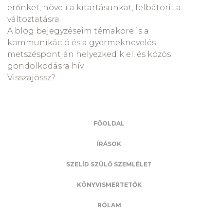
erőnket, növeli a kitartásunkat, felbátorít a
változtatásra.
A blog bejegyzéseim témaköre is a
kommunikáció és a gyermeknevelés
metszéspontján helyezkedik el, és közös
gondolkodásra hív.
Visszajössz?
FŐOLDAL
ÍRÁSOK
SZELÍD SZÜLŐ SZEMLÉLET
KÖNYVISMERTETŐK
RÓLAM