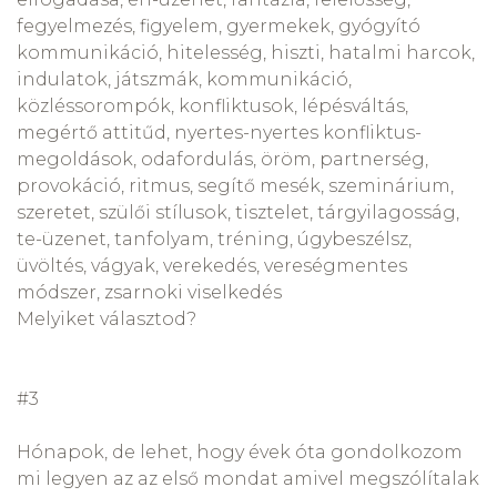
fegyelmezés, figyelem, gyermekek, gyógyító
kommunikáció, hitelesség, hiszti, hatalmi harcok,
indulatok, játszmák, kommunikáció,
közléssorompók, konfliktusok, lépésváltás,
megértő attitűd, nyertes-nyertes konfliktus-
megoldások, odafordulás, öröm, partnerség,
provokáció, ritmus, segítő mesék, szeminárium,
szeretet, szülői stílusok, tisztelet, tárgyilagosság,
te-üzenet, tanfolyam, tréning, úgybeszélsz,
üvöltés, vágyak, verekedés, vereségmentes
módszer, zsarnoki viselkedés
Melyiket választod?
#3
Hónapok, de lehet, hogy évek óta gondolkozom
mi legyen az az első mondat amivel megszólítalak