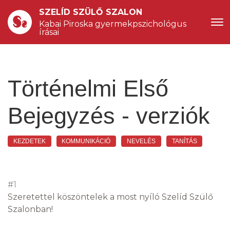
SZELÍD SZÜLŐ SZALON
Kabai Piroska gyermekpszichológus 
írásai
Történelmi Első
Bejegyzés - verziók
KEZDETEK
KOMMUNIKÁCIÓ
NEVELÉS
TANÍTÁS
#1
Szeretettel köszöntelek a most nyíló Szelíd Szülő
Szalonban!