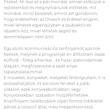
Titeket. Mi lesz az a pár mondat, amivel előbújok a
rejtekemből és megnyilvánulok előttetek, mit
mondok, miről beszélek, amiről azt gondolom,
hogy érdekelheti az Olvasót és érdekel engem,
mivel lehetek egyensúlyban a szubjektív és
objektív köz, mivel lehetek segítő és
semmiképpen nem ártó.
Egy szülői kommunikációs tanfolyamot ajánlok
Nektek, melynek a programját én állítottam össze
külföldi - főleg amerikai - és hazai szakirodalmak
alapján, megfűszerezve a saját anyai
tapasztalataimmal.
E műveket, könyveket, melyeket feldolgoztam, ti is
elolvashatjátok, itt sorolom fel őket a jobb
oldalon, ezek könyvesboltokban, vagy
könyvtárakban szabadon hozzáférhetőek.
A tanfolyami találkozások olyan fontos többletet
adnak a csoport által, mely megsokszorozza