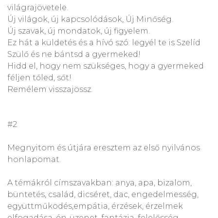
világrajövetele.
Új világok, új kapcsolódások, Új Minőség.
Új szavak, új mondatok, új figyelem.
Ez hát a küldetés és a hívó szó: legyél te is Szelíd
Szülő és ne bántsd a gyermeked!
Hidd el, hogy nem szükséges, hogy a gyermeked
féljen tőled, sőt!
Remélem visszajössz.
#2
Megnyitom és útjára eresztem az első nyilvános
honlapomat.
A témákról címszavakban: anya, apa, bizalom,
büntetés, család, dicséret, dac, engedelmesség,
együttműködés,empátia, érzések, érzelmek
elfogadása, én-üzenet, fantázia, felelősség,